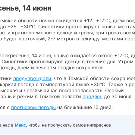
енье, 14 июня
Томской области ночью ожидается +12…+17°C, днем воз
 до +25…+30°C. Синоптики прогнозируют ночью местам
ласти кратковременные дожди и грозы, при грозах воз
р будет восточный, 2-7 метров в секунду, местами пор
воскресенье, 14 июня, ночью ожидается около +17°C, 
 Синоптики прогнозируют дождь в течение дня. Утром
дождь, днем и вечером осадки сохранятся.
птики
предупреждали
, что в Томской области сохраняе
жаркая погода с температурой выше +30°C. Также в ре
высокая и чрезвычайная пожароопасность. Особый
арный режим в Томской области
продлен
до 30 июня.
ся с
прогнозом погоды
на ближайшие 10 дней.
а нас в
Макс
, чтобы не пропускать самое интересное