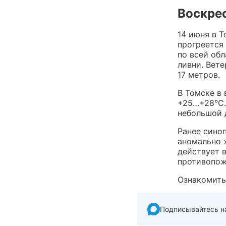
Воскрес
14 июня в 
прогреется
по всей об
ливни. Вете
17 метров.
В Томске в 
+25…+28°C.
небольшой 
Ранее сино
аномально 
действует 
противопож
Ознакомить
Подписывайтесь н