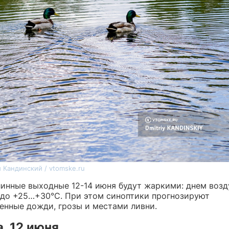
 Кандинский / vtomske.ru
линные выходные 12-14 июня будут жаркими: днем возд
 до +25…+30°C. При этом синоптики прогнозируют
енные дожди, грозы и местами ливни.
, 12 июня