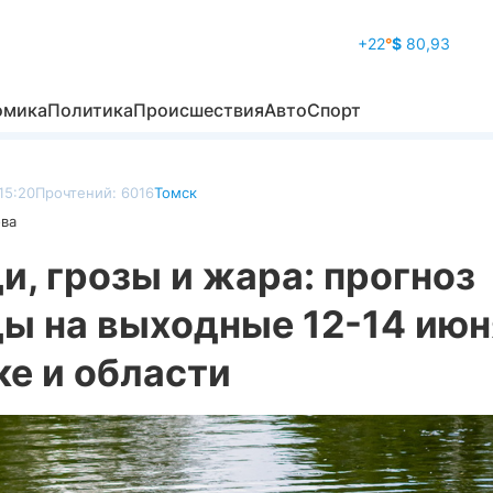
+22
°
$
80,93
омика
Политика
Происшествия
Авто
Спорт
15:20
Прочтений: 6016
Томск
ова
, грозы и жара: прогноз
ы на выходные 12-14 июн
е и области