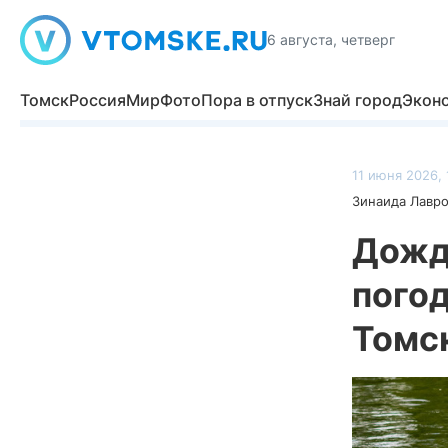
6 августа, четверг
Томск
Россия
Мир
Фото
Пора в отпуск
Знай город
Экон
11 июня 2026, 
Зинаида Лавр
Дожди
погод
Томск