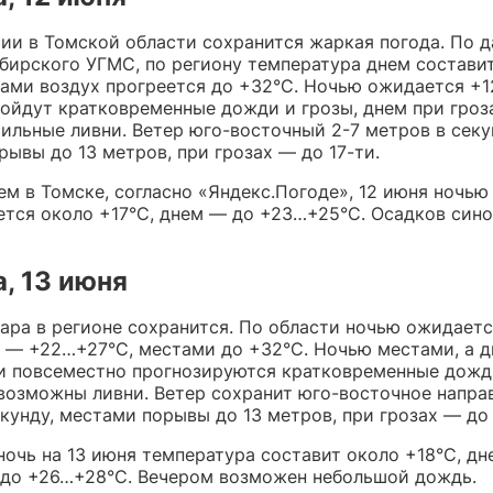
сии в Томской области сохранится жаркая погода. По 
бирского УГМС, по региону температура днем состави
тами воздух прогреется до +32°C. Ночью ожидается +1
ойдут кратковременные дожди и грозы, днем при гроз
ильные ливни. Ветер юго-восточный 2-7 метров в секу
ывы до 13 метров, при грозах — до 17-ти.
м в Томске, согласно «Яндекс.Погоде», 12 июня ночью
ется около +17°C, днем — до +23…+25°C. Осадков сино
, 13 июня
жара в регионе сохранится. По области ночью ожидаетс
м — +22…+27°C, местами до +32°C. Ночью местами, а 
и повсеместно прогнозируются кратковременные дожди
 возможны ливни. Ветер сохранит юго-восточное направ
кунду, местами порывы до 13 метров, при грозах — до 
ночь на 13 июня температура составит около +18°C, дн
 до +26…+28°C. Вечером возможен небольшой дождь.