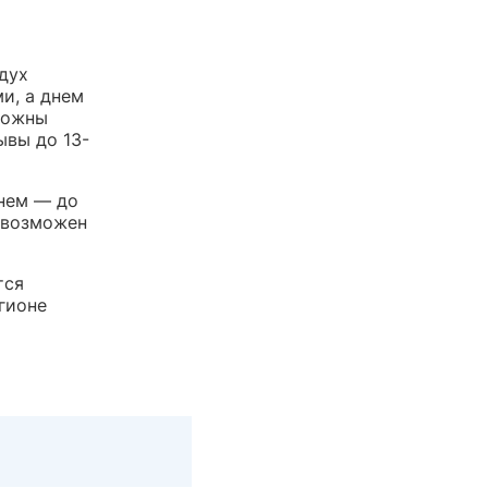
дух
и, а днем
можны
ывы до 13-
днем — до
 возможен
тся
гионе