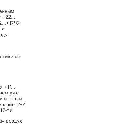
данным
т +22…
2…+17°C.
ах
нду,
птики не
я +11…
днем уже
 и грозы,
ление, 2-7
17-ти.
ем воздух