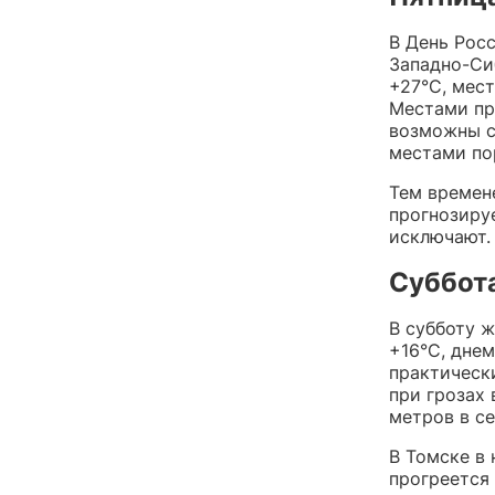
В День Рос
Западно-Си
+27°C, мес
Местами пр
возможны с
местами пор
Тем времене
прогнозиру
исключают.
Суббота
В субботу 
+16°C, дне
практическ
при грозах
метров в се
В Томске в 
прогреется