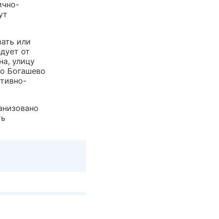
ично-
ут
вать или
дует от
на, улицу
ло Богашево
тивно-
анизовано
ть