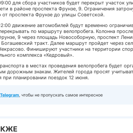
09:00 для сбора участников будет перекрыт участок ул
ети в районе проспекта Фрунзе, 9. Ограничения затрон
 от проспекта Фрунзе до улицы Советской.
 12:00 движение автомобилей будут временно ограничи
перекрывать по маршруту велопробега. Колонна просле
Фрунзе, 9 через площадь Новособорную, проспект Лени
 Богашевский тракт. Далее маршрут пройдет через се
Некрасово. Финишируют участники на территории спор
льного комплекса «Кедровый».
ранспорта в местах проведения велопробега будет орг
ым дорожным знакам. Жителей города просят учитыва
я при планировании поездок 12 июня.
Telegram
, чтобы не пропускать самое интересное
АКЖЕ