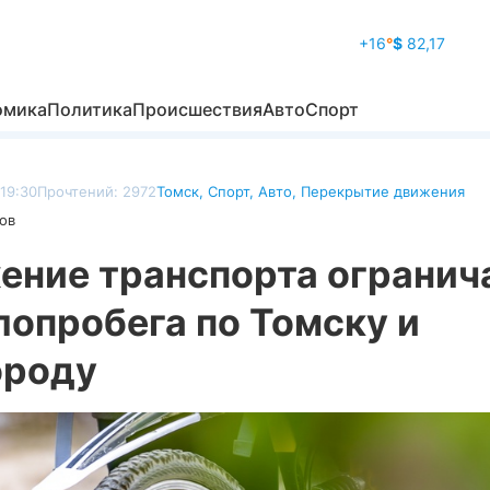
+16
°
$
82,17
омика
Политика
Происшествия
Авто
Спорт
19:30
Прочтений: 2972
Томск
,
Спорт
,
Авто
,
Перекрытие движения
ов
ение транспорта огранича
лопробега по Томску и
ороду