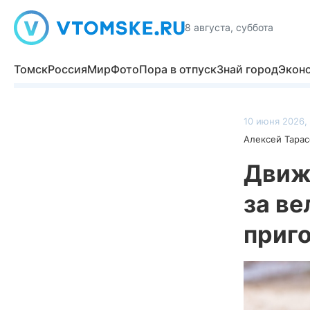
8 августа, суббота
Томск
Россия
Мир
Фото
Пора в отпуск
Знай город
Экон
10 июня 2026, 
Алексей Тарас
Движ
за ве
приг