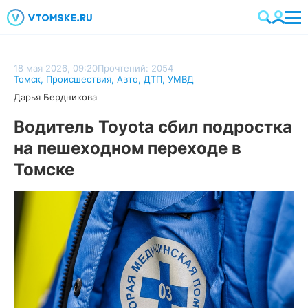
18 мая 2026, 09:20
Прочтений: 2054
Томск
,
Происшествия
,
Авто
,
ДТП
,
УМВД
Дарья Бердникова
Водитель Toyota сбил подростка
на пешеходном переходе в
Томске