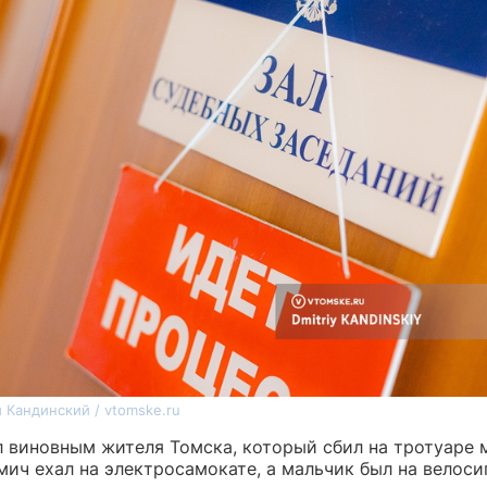
 Кандинский / vtomske.ru
л виновным жителя Томска, который сбил на тротуаре 
мич ехал на электросамокате, а мальчик был на велоси