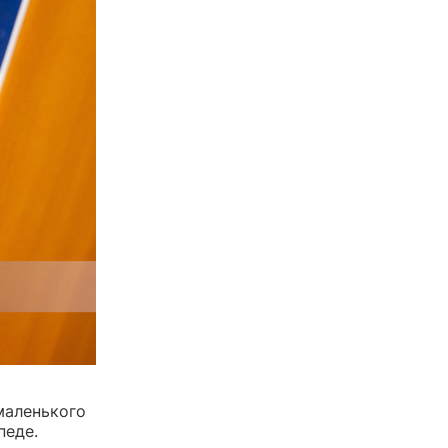
маленького
педе.