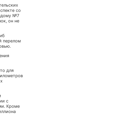
тельских
оспекте со
к дому №7
ок, он не
иб
й перелом
овью.
ления
что для
километров
ах
и
ии с
ми. Кроме
иллиона