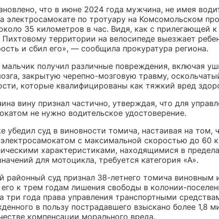
ановлено, что в июне 2024 года мужчина, не имея води
 на электросамокате по тротуару на Комсомольском пр
около 35 километров в час. Видя, как с прилегающей 
у Пихтовому территории на велосипеде выезжает ребен
ость и сбил его», — сообщила прокуратура региона.
 мальчик получил различные повреждения, включая уш
мозга, закрытую черепно-мозговую травму, оскольчаты
ости, которые квалифицированы как тяжкий вред здор
ина вину признал частично, утверждая, что для управ
окатом не нужно водительское удостоверение.
 убедил суд в виновности томича, настаивая на том, 
 электросамокатом с максимальной скоростью до 60 
хническими характеристиками, находящимися в предел
начений для мотоцикла, требуется категория «А».
й районный суд признал 38-летнего томича виновным 
 его к трем годам лишения свободы в колонии-поселен
а три года права управления транспортными средства
жденного в пользу пострадавшего взыскано более 1,8 м
ачестве компенсации морального вреда.