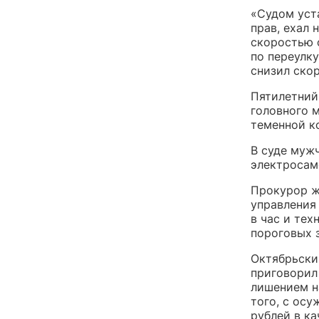
«Судом уст
прав, ехал
скоростью 
по переулк
снизил скор
Пятилетний
головного 
теменной к
В суде мужч
электросам
Прокурор же
управления
в час и те
пороговых з
Октябрьски
приговорил
лишением н
того, с осу
рублей в к