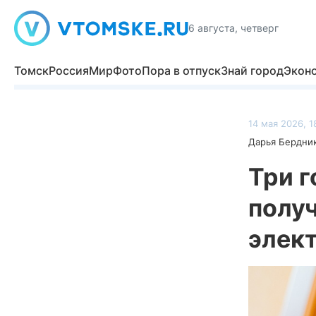
6 августа, четверг
Томск
Россия
Мир
Фото
Пора в отпуск
Знай город
Экон
14 мая 2026, 1
Дарья Бердни
Три 
получ
элек