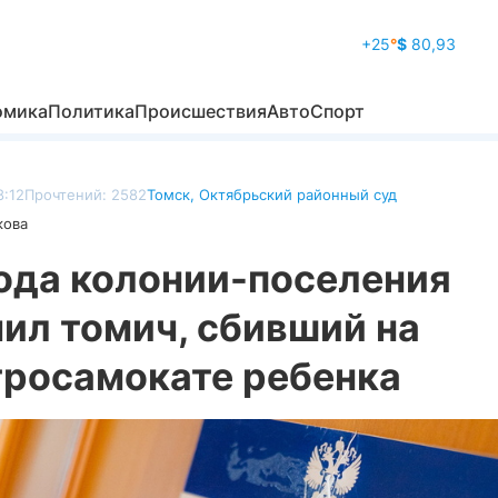
+25
°
$
80,93
омика
Политика
Происшествия
Авто
Спорт
8:12
Прочтений: 2582
Томск
,
Октябрьский районный суд
кова
года колонии-поселения
ил томич, сбивший на
тросамокате ребенка