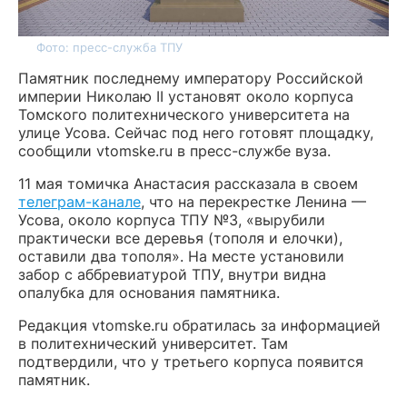
Фото: пресс-служба ТПУ
Памятник последнему императору Российской
империи Николаю II установят около корпуса
Томского политехнического университета на
улице Усова. Сейчас под него готовят площадку,
сообщили vtomske.ru в пресс-службе вуза.
11 мая томичка Анастасия рассказала в своем
телеграм-канале
, что на перекрестке Ленина —
Усова, около корпуса ТПУ №3, «вырубили
практически все деревья (тополя и елочки),
оставили два тополя». На месте установили
забор с аббревиатурой ТПУ, внутри видна
опалубка для основания памятника.
Редакция vtomske.ru обратилась за информацией
в политехнический университет. Там
подтвердили, что у третьего корпуса появится
памятник.