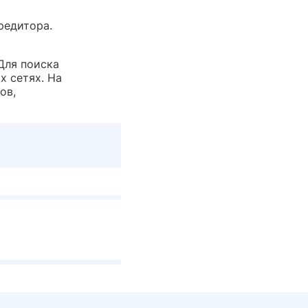
редитора.
Для поиска
х сетях. На
ов,