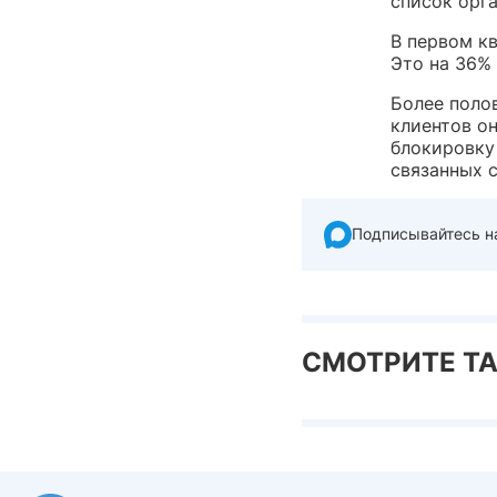
список орг
В первом к
Это на 36% 
Более поло
клиентов он
блокировку 
связанных 
Подписывайтесь н
СМОТРИТЕ Т