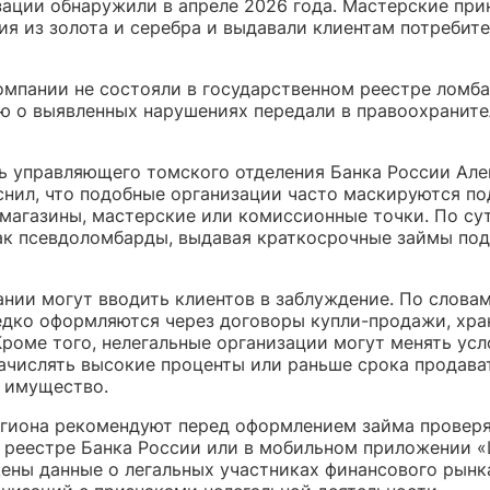
зации обнаружили в апреле 2026 года. Мастерские при
ия из золота и серебра и выдавали клиентам потребит
омпании не состояли в государственном реестре ломба
 о выявленных нарушениях передали в правоохранит
ь управляющего томского отделения Банка России Але
снил, что подобные организации часто маскируются по
магазины, мастерские или комиссионные точки. По сут
ак псевдоломбарды, выдавая краткосрочные займы под
ании могут вводить клиентов в заблуждение. По словам
едко оформляются через договоры купли-продажи, хра
Кроме того, нелегальные организации могут менять усл
начислять высокие проценты или раньше срока продава
 имущество.
гиона рекомендуют перед оформлением займа провер
 реестре Банка России или в мобильном приложении «
ены данные о легальных участниках финансового рынка