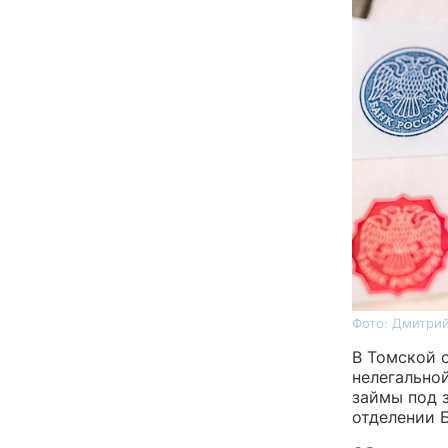
Фото: Дмитрий
В Томской 
нелегально
займы под 
отделении Б