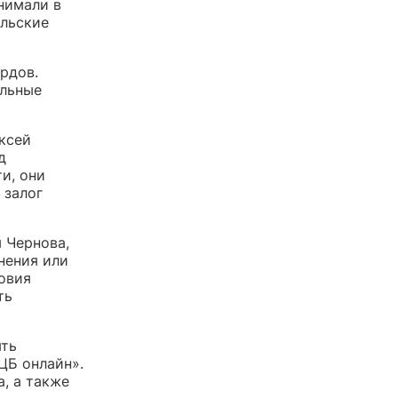
нимали в
ельские
рдов.
ельные
ксей
д
и, они
 залог
 Чернова,
нения или
овия
ть
ять
ЦБ онлайн».
, а также