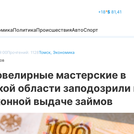
+18
°
$
81,41
омика
Политика
Происшествия
Авто
Спорт
9:00
Прочтений: 1128
Томск
,
Экономика
ов
ювелирные мастерские в
кой области заподозрили 
конной выдаче займов