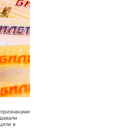
 признаками
ыдавали
щили в