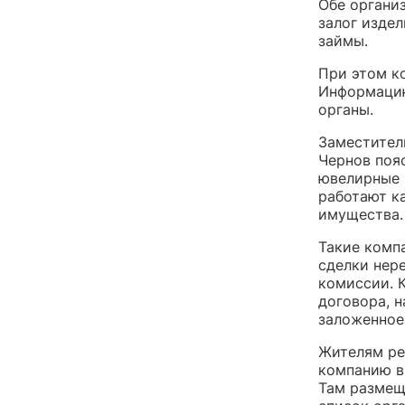
Обе органи
залог издел
займы.
При этом к
Информацию
органы.
Заместител
Чернов поя
ювелирные 
работают к
имущества.
Такие комп
сделки нер
комиссии. 
договора, 
заложенное
Жителям ре
компанию в
Там размещ