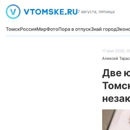
7 августа, пятница
Томск
Россия
Мир
Фото
Пора в отпуск
Знай город
Экон
11 мая 2026, 0
Алексей Тарас
Две 
Томс
неза