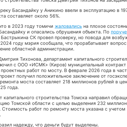
реку Басандайку у Аникино ввели в эксплуатацию в 197
кта составляет около 56%.
что в 2023 году томичи
жаловались
на плохое состоян
 Басандайку и опасались обрушения объекта. По
поруч
 Бастрыкина СК провел проверку, но повода для возбу
В 2024 году мэрия сообщала, что прорабатывает вопрос
дение областной администрации.
Дмитрия Тихонова, департамент капитального строите
лючил с ООО «ИСМК» (Киров) муниципальный контракт
проектных работ по мосту. В феврале 2026 года в час
проект получил положительное заключение от госэксп
ремонта моста составляет 218 миллионов рублей в цен
25 года.
т капитального строительства Томска направил обращ
цию Томской области с целью выделения 232 миллион
. Стоимость работ по ремонту моста указана с учетом
.
азил надежду, что деньги будут выделены.