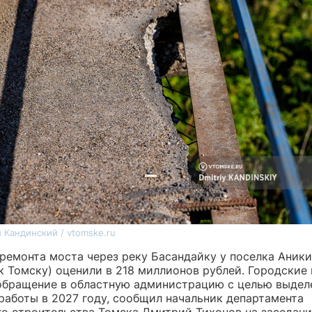
 Кандинский / vtomske.ru
ремонта моста через реку Басандайку у поселка Аник
к Томску) оценили в 218 миллионов рублей. Городские
обращение в областную администрацию с целью выдел
работы в 2027 году, сообщил начальник департамента
го строительства Томска Дмитрий Тихонов на заседани