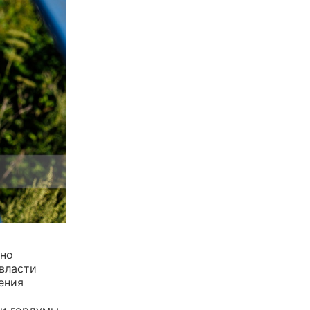
ино
 власти
ения
и гордумы.