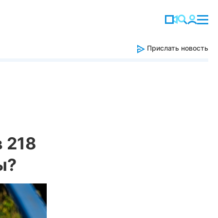
Прислать новость
 218
ы?