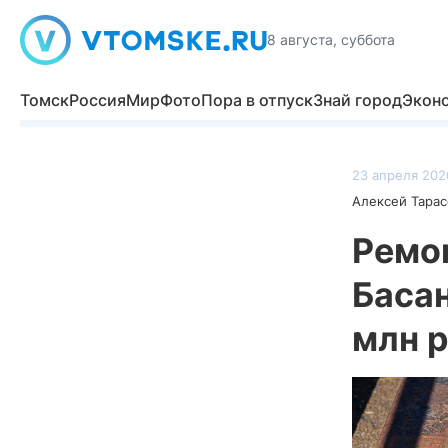
8 августа, суббота
Томск
Россия
Мир
Фото
Пора в отпуск
Знай город
Экон
23 апреля 2026
Алексей Тарас
Ремон
Басан
млн р