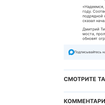
«Надеемся,
году. Соот
подрядной 
сказал нач
Дмитрий Ти
моста, про
обновят ог
Подписывайтесь н
СМОТРИТЕ Т
КОММЕНТАР