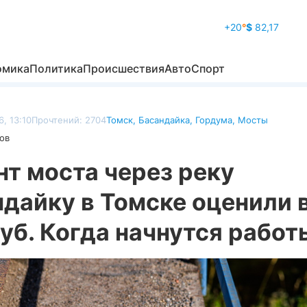
+20
°
$
82,17
омика
Политика
Происшествия
Авто
Спорт
, 13:10
Прочтений: 2704
Томск
,
Басандайка
,
Гордума
,
Мосты
ов
т моста через реку
дайку в Томске оценили в
уб. Когда начнутся работ