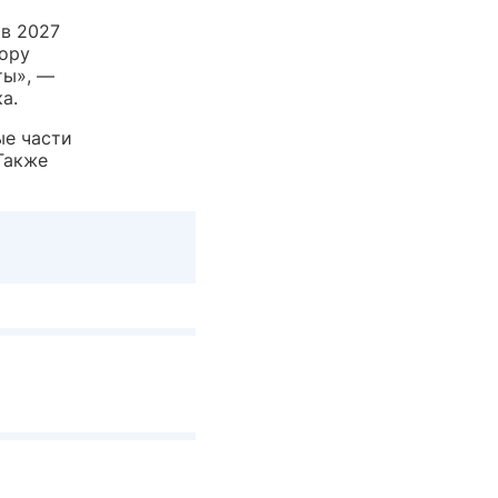
 в 2027
бору
ты», —
а.
ые части
Также