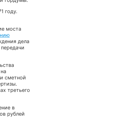
1 году.
ие моста
ению
ждения дела
 передачи
льства
 на
ти сметной
ертизы.
ах третьего
ение в
ов рублей