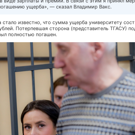
в виде зарплаты и премий. В связи с этим я принял ме
погашению ущерба», — сказал Владимир Вакс.
 стало известно, что сумма ущерба университету сост
ублей. Потерпевшая сторона (представитель ТГАСУ) по
был полностью погашен.