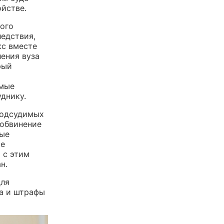
йстве.
ого
ледствия,
кс вместе
ения вуза
рый
имые
днику.
подсудимых
 обвинение
ные
ие
 с этим
н.
для
ма и штрафы