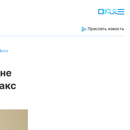
Прислать новость
Фото
 не
акс