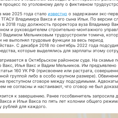
я процесс по уголовному делу о фиктивном трудоустро
в мае 2025 года стало
известно
о задержании экс-перв
 ТГАСУ Владимира Вакса и его сына Ильи. По версии с
 в 2018 году должность проректора вуза Владимир Ва
ыном и руководителем строительно-монтажного управл
) Вадимом Мельниковым трудоустроили томича, кото
и не выполнял трудовые функции за весь период
йства». С декабря 2018 по сентябрь 2022 года подсуд
редства, которые выделялись для зарплаты этому сотру
атривается в Октябрьском районном суде. На скамье 
 Вакс, Илья Вакс и Вадим Мельников. Им предъявлено
статьи 160 УК РФ (присвоение или растрата, совершен
нной группой либо в особо крупном размере). Обвинен
 на преступном сговоре между подсудимыми. Адвокаты
м не согласны и настаивают, что сговор не был доказа
изится к завершению. Ранее гособвинитель запросила 
Вакса и Ильи Вакса по пять лет колонии общего режи
у рублей для каждого.