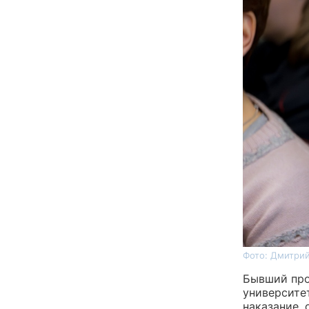
Фото: Дмитрий
Бывший про
университе
наказание,