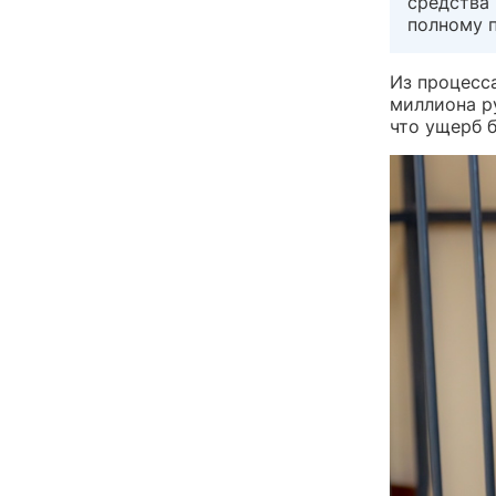
средства 
полному 
Из процесса
миллиона р
что ущерб 