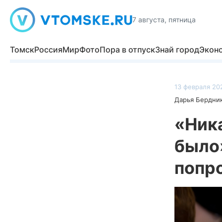
7 августа, пятница
Томск
Россия
Мир
Фото
Пора в отпуск
Знай город
Экон
13 февраля 202
Дарья Бердни
«Ник
было
попр