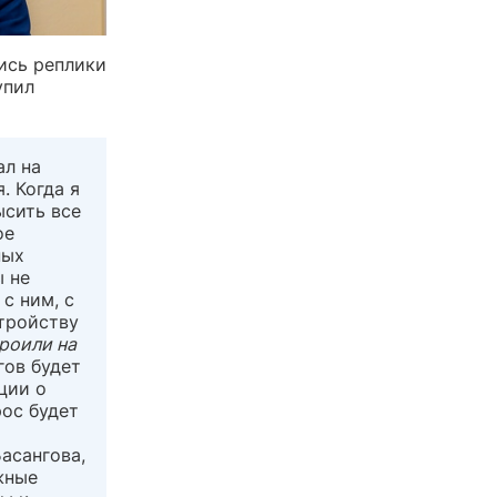
лись реплики
упил
ал на
. Когда я
ысить все
ое
ных
ы не
с ним, с
стройству
троили на
нгов будет
ции о
рос будет
асангова,
жные