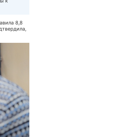
ры к
авила 8,8
дтвердила,