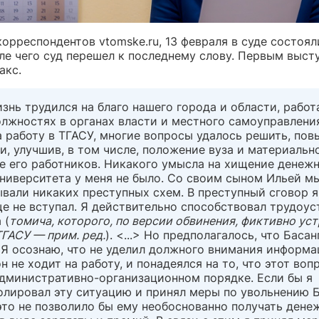
орреспондентов vtomske.ru, 13 февраля в суде состоя
ле чего суд перешел к последнему слову. Первым выст
акс.
знь трудился на благо нашего города и области, работ
лжностях в органах власти и местного самоуправления
 работу в ТГАСУ, многие вопросы удалось решить, пов
и, улучшив, в том числе, положение вуза и материальн
е его работников. Никакого умысла на хищение денеж
ниверситета у меня не было. Со своим сыном Ильей м
вали никаких преступных схем. В преступный сговор я 
е не вступал. Я действительно способствовал трудоу
 (
томича, которого, по версии обвинения, фиктивно ус
ТГАСУ — прим. ред.
). <...> Но предполагалось, что Баса
 Я осознаю, что не уделил должного внимания информа
он не ходит на работу, и понадеялся на то, что этот воп
административно-организационном порядке. Если бы я
олировал эту ситуацию и принял меры по увольнению Б
это не позволило бы ему необоснованно получать дене