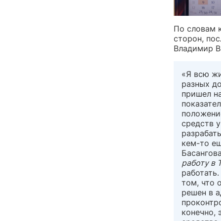
По словам к
сторон, пос
Владимир В
«Я всю жи
разных до
пришел на
показател
положени
средств у
разрабаты
кем-то ещ
Басангова
работу в 
работать.
том, что 
решен в 
проконтр
конечно, 