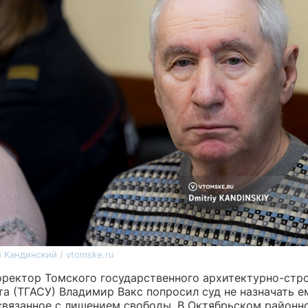
 Кандинский / vtomske.ru
ректор Томского государственного архитектурно-стр
та (ТГАСУ) Владимир Вакс попросил суд не назначать е
 связанное с лишением свободы. В Октябрьском районн