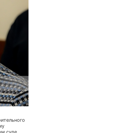
оительного
му
ом суде