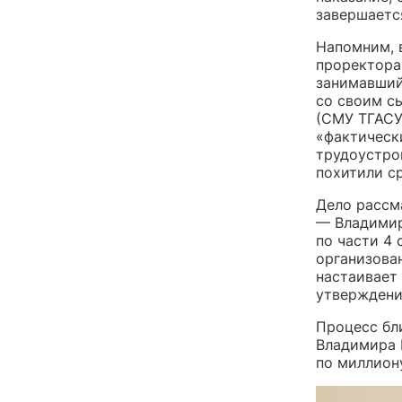
завершаетс
Напомним, 
проректора
занимавший
со своим с
(СМУ ТГАСУ
«фактическ
трудоустро
похитили с
Дело рассм
— Владимир
по части 4 
организова
настаивает
утверждение
Процесс бл
Владимира 
по миллион