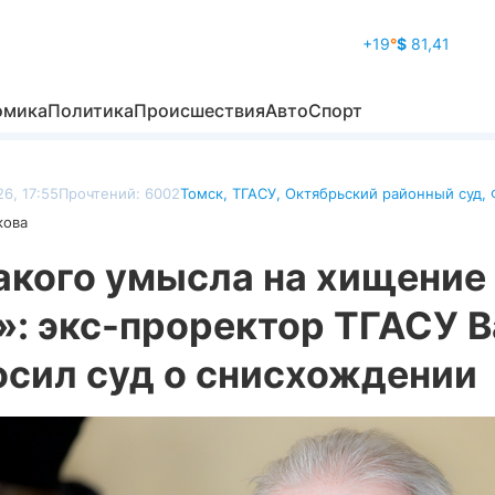
+19
°
$
81,41
омика
Политика
Происшествия
Авто
Спорт
6, 17:55
Прочтений: 6002
Томск
,
ТГАСУ
,
Октябрьский районный суд
,
кова
акого умысла на хищение
»: экс-проректор ТГАСУ В
осил суд о снисхождении