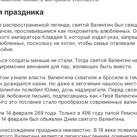
я праздника
е распространенной легенде, святой Валентин был свя
ачом, прославившимся как покровитель влюбленных. О
кого императора Клавдия II, который издал указ, зап
юбленных, поскольку не хотел, чтобы семьи отвлекали
войне.
ся солдаты меньше не стали. Тогда святой Валентин н
церемонии венчания для пар, желающих быть вместе.
том узнали власти. Валентина схватили и бросили в тем
н дожидался казни. Но даже в заточении нашлось мест
Валентин полюбил Юлию, дочь надзирателя. Перед сво
ей любовное письмо, подписавшись как «Твой Валентин
 что это послание стало прообразом современных вален
а 14 февраля 269 года. Только в 496 году папой Римс
14 февраля был объявлен Днем святого Валентина.
оисхождение праздника неизвестно. В 18 веке появила
вятого Валентина является переосмыслением древнери