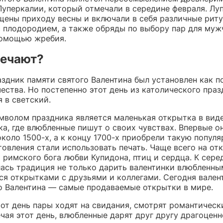
Луперкалии, который отмечали в середине февраля. Лу
щены приходу весны и включали в себя различные риту
с плодородием, а также обряды по выбору пар для муж
омощью жребия.
мечают?
аздник памяти святого Валентина был установлен как п
ества. Но постепенно этот день из католического праз
 в светский.
мволом праздника является маленькая открытка в вид
а, где влюбленные пишут о своих чувствах. Впервые о
коло 1500-х, а к концу 1700-х приобрели такую популя
товления стали использовать печать. Чаще всего на от
римского бога любви Купидона, птиц и сердца. К сере
лась традиция не только дарить валентинки влюбленным
ся открытками с друзьями и коллегами. Сегодня вален
о Валентина — самые продаваемые открытки в мире.
тот день пары ходят на свидания, смотрят романтическ
чая этот день, влюбленные дарят друг другу драгоценн