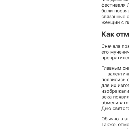
фестиваля 
были посвя
связанные 
женщин с п
Как от
Сначала пр
его мученич
превратился
Главным си
— валентинк
появились о
для их изго
изображали 
века появи
обменивать
Дню святог
Обычно в э
Также, отме