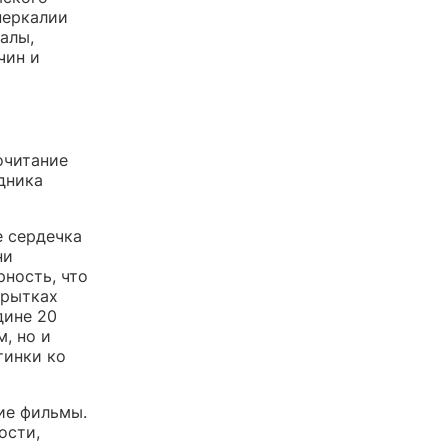
перкалии
алы,
чин и
очитание
дника
е сердечка
ни
рность, что
крытках
дине 20
, но и
тинки ко
ие фильмы.
ости,