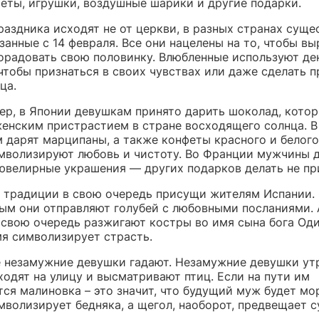
феты, игрушки, воздушные шарики и другие подарки.
раздника исходят не от церкви, в разных странах суще
занные с 14 февраля. Все они нацелены на то, чтобы вы
порадовать свою половинку. Влюбленные используют де
 чтобы признаться в своих чувствах или даже сделать 
ца.
мер, в Японии девушкам принято дарить шоколад, кото
женским пристрастием в стране восходящего солнца. 
 дарят марципаны, а также конфеты красного и белого
мволизируют любовь и чистоту. Во Франции мужчины 
ювелирные украшения — других подарков делать не пр
 традиции в свою очередь присущи жителям Испании.
ым они отправляют голубей с любовными посланиями. 
 свою очередь разжигают костры во имя сына бога Оди
мя символизирует страсть.
е незамужние девушки гадают. Незамужние девушки ут
одят на улицу и высматривают птиц. Если на пути им
ся малиновка – это значит, что будущий муж будет мо
мволизирует бедняка, а щегол, наоборот, предвещает с