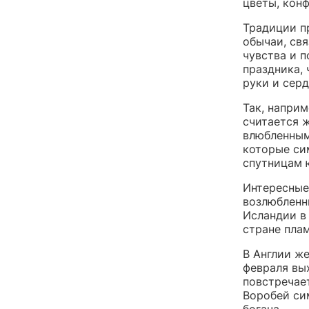
цветы, кон
Традиции п
обычаи, свя
чувства и 
праздника,
руки и серд
Так, напри
считается 
влюбленным
которые си
спутницам 
Интересные
возлюбленн
Исландии в
стране пла
В Англии ж
февраля вых
повстречает
Воробей си