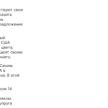
ствуют свои
разить
нь
предложение
рый
В США
 цвета,
дарят своим
инято.
 Своим
А в
на. В этой
ром 14
ряком.
упруга