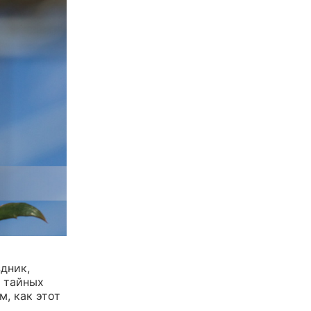
дник,
о тайных
, как этот