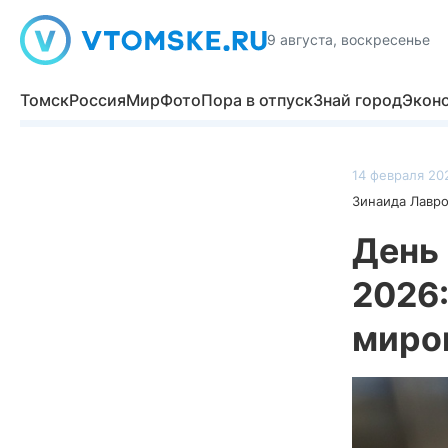
9 августа, воскресенье
Томск
Россия
Мир
Фото
Пора в отпуск
Знай город
Экон
14 февраля 20
Зинаида Лавр
День 
2026:
миро