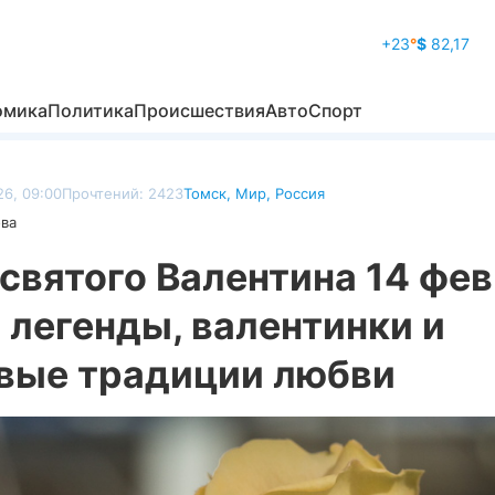
+23
°
$
82,17
омика
Политика
Происшествия
Авто
Спорт
26, 09:00
Прочтений: 2423
Томск
,
Мир
,
Россия
ова
святого Валентина 14 фе
 легенды, валентинки и
вые традиции любви