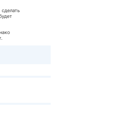
и сделать
будет
нако
.