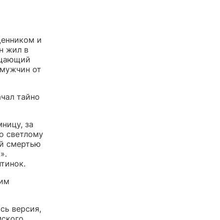
щенником и
н жил в
рещающий
 мужчин от
ачал тайно
ницу, за
о светлому
ей смертью
».
тинок.
ким
сь версия,
мского