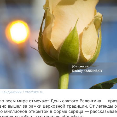
 Кандинский / vtomske.ru
 во всем мире отмечают День святого Валентина — праз
вно вышел за рамки церковной традиции. От легенды 
до миллионов открыток в форме сердца — рассказываем
имволом любви, в материале vtomske.ru.