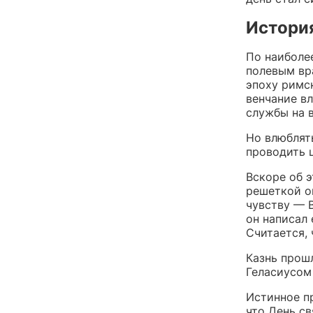
Истори
По наиболе
полевым вр
эпоху римс
венчание вл
службы на 
Но влюблять
проводить 
Вскоре об э
решеткой о
чувству — 
он написал 
Считается,
Казнь прошл
Геласиусом 
Истинное пр
что День с