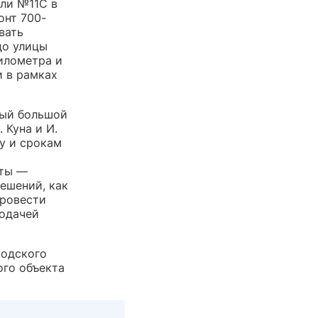
ли №11С в
онт 700-
вать
до улицы
илометра и
 в рамках
мый большой
 Куна и И.
у и срокам
оты —
ешений, как
провести
подачей
родского
ого объекта