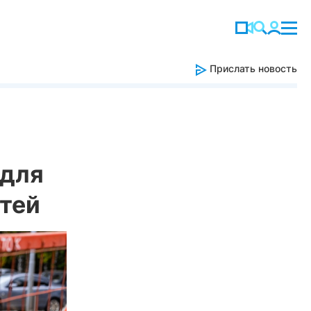
Прислать новость
 для
етей