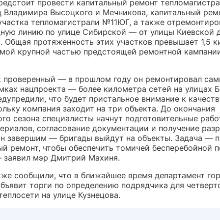
редстоит провести капитальный ремонт тепломагистра
ц Владимира Высоцкого и Мечникова, капитальный рем
участка тепломагистрали №11ЮГ, а также отремонтиро
ную линию по улице Сибирской — от улицы Киевской 
. Общая протяженность этих участков превышает 1,5 к
амой крупной частью предстоящей ремонтной кампании
.
 проверенный — в прошлом году он ремонтировал са
мках нацпроекта — более километра сетей на улицах Б.
едупредили, что будет пристальное внимание к качеств
ольку компания заходит на три объекта. До окончания
ого сезона специалисты начнут подготовительные раб
териалов, согласование документации и получение разр
он завершим — бригады выйдут на объекты. Задача — 
ый ремонт, чтобы обеспечить томичей бесперебойной 
— заявил мэр Дмитрий Махиня.
кже сообщили, что в ближайшее время департамент го
объявит торги по определению подрядчика для четверт
теплосети на улице Кузнецова.