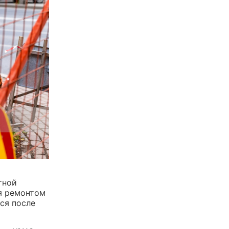
тной
я ремонтом
ся после