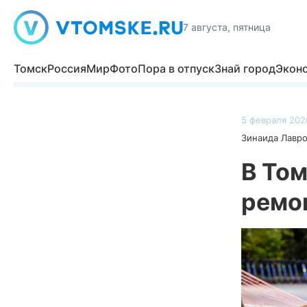
7 августа, пятница
Томск
Россия
Мир
Фото
Пора в отпуск
Знай город
Экон
5 февраля 2026
Зинаида Лавр
В То
ремон