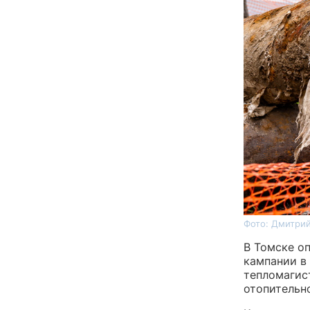
Фото: Дмитрий
В Томске о
кампании в
тепломагис
отопительн