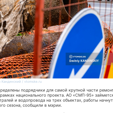
 Кандинский / vtomske.ru
пределены подрядчики для самой крупной части ремон
 рамках национального проекта. АО «СМП-95» займетс
тралей и водопровода на трех объектах, работы начнут
ого сезона, сообщили в мэрии.