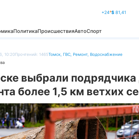
+24
°
$
81,41
омика
Политика
Происшествия
Авто
Спорт
, 10:20
Прочтений: 1465
Томск
,
ГВС
,
Ремонт
,
Водоснабжение
ова
мске выбрали подрядчика
та более 1,5 км ветхих с