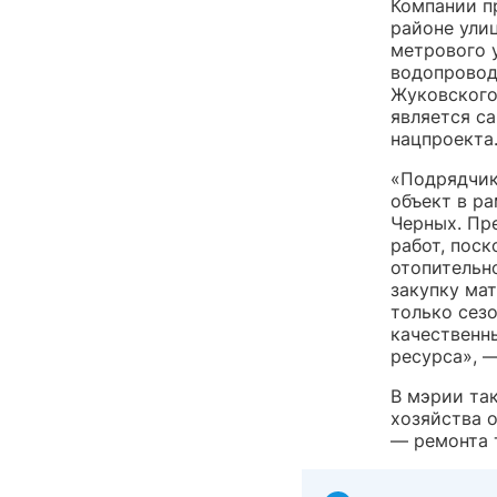
Компании п
районе ули
метрового 
водопровод
Жуковского
является с
нацпроекта
«Подрядчик
объект в ра
Черных. Пр
работ, поск
отопительн
закупку ма
только сез
качественн
ресурса», 
В мэрии та
хозяйства 
— ремонта 