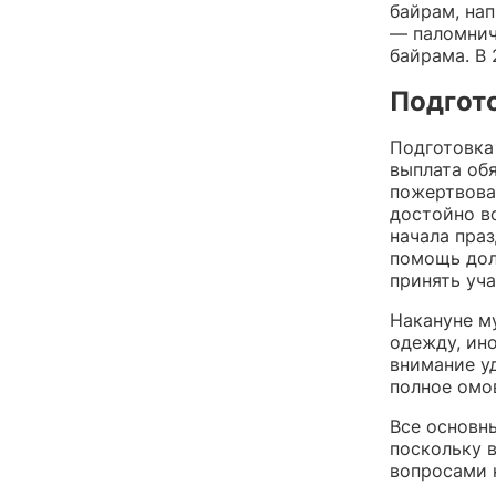
байрам, на
— паломниче
байрама. В 
Подгото
Подготовка
выплата об
пожертвова
достойно в
начала пра
помощь дол
принять уча
Накануне м
одежду, ин
внимание у
полное омо
Все основн
поскольку 
вопросами 