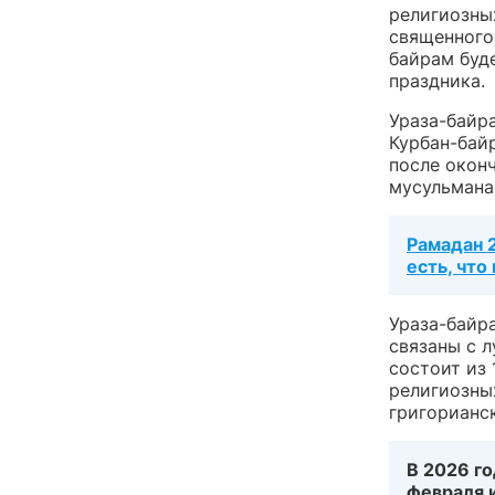
религиозны
священного 
байрам буде
праздника.
Ураза-байр
Курбан-бай
после окон
мусульманам
Рамадан 2
есть, что
Ураза-байр
связаны с 
состоит из
религиозны
григорианс
В 2026 г
февраля и