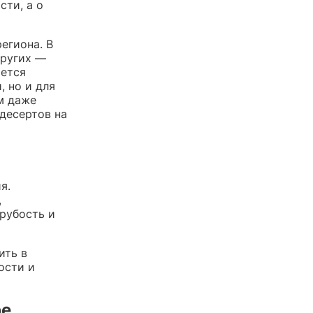
сти, а о
егиона. В
других —
ается
, но и для
м даже
десертов на
я.
,
грубость и
ить в
ости и
ре