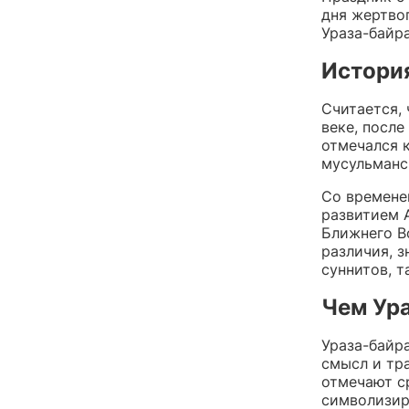
дня жертво
Ураза-байр
Истори
Считается,
веке, после
отмечался 
мусульманс
Со времене
развитием 
Ближнего В
различия, 
суннитов, т
Чем Ура
Ураза-байра
смысл и тра
отмечают с
символизир