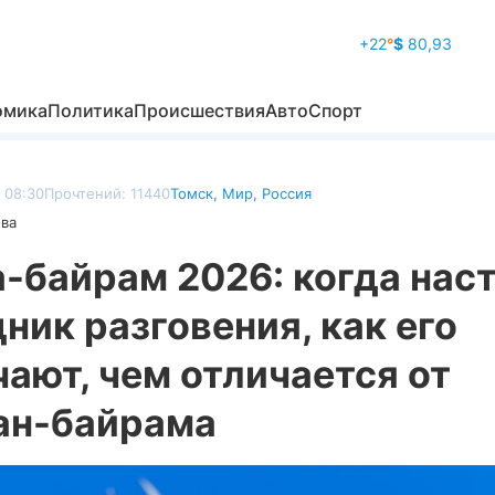
+22
°
$
80,93
омика
Политика
Происшествия
Авто
Спорт
 08:30
Прочтений: 11440
Томск
,
Мир
,
Россия
ова
-байрам 2026: когда нас
ник разговения, как его
ают, чем отличается от
ан-байрама