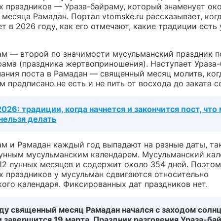
х праздников — Ураза-байраму, который знаменует ок
месяца Рамадан. Портал vtomske.ru рассказывает, когд
т в 2026 году, как его отмечают, какие традиции есть 
ам — второй по значимости мусульманский праздник п
рама (праздника жертвоприношения). Наступает Ураза
чания поста в Рамадан — священный месяц молитв, ког
 предписано не есть и не пить от восхода до заката с
026: традиции, когда начнется и закончится пост, что
 нельзя делать
ам и Рамадан каждый год выпадают на разные даты, так
лунным мусульманским календарем. Мусульманский кал
 12 лунных месяцев и содержит около 354 дней. Поэтом
х праздников у мусульман сдвигаются относительно
кого календаря. Фиксированных дат праздников нет.
оду священный месяц Рамадан начался с заходом солнц
 завершится 19 марта. Праздник разговения Ураза-ба