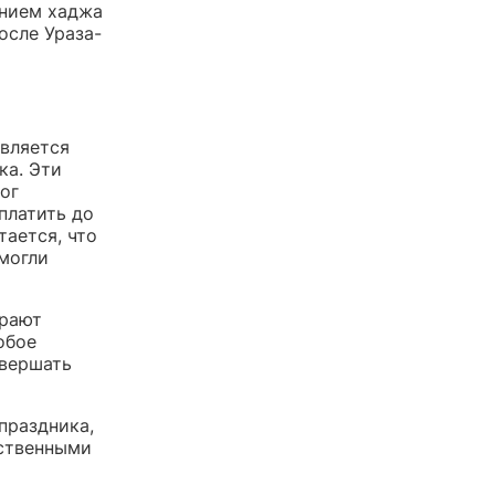
ением хаджа
осле Ураза-
является
ка. Эти
ог
платить до
тается, что
могли
ирают
обое
овершать
праздника,
йственными