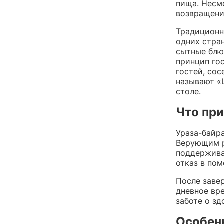
пища. Несмо
возвращени
Традиционн
одних стран
сытные блю
принцип гос
гостей, со
называют «
столе.
Что при
Ураза-байр
Верующим р
поддержива
отказ в пом
После заве
дневное вр
заботе о зд
Особенн