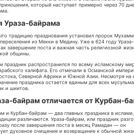
приношения, который наступает примерно через 70 дне
ама.
я Ураза-байрама
 что традицию празднования установил пророк Мухамме
 переселения из Мекки в Медину. Уже в 624 году Ураза
как завершение поста и важная часть религиозной жиз
кой общины.
м праздник распространился по всему исламскому мир
Арабского халифата. Его отмечали в Османской импери
остока, Северной Африки и Южной Азии. Несмотря на 
значение праздника остается единым для всех мусульм
ак и шиитов.
за-байрам отличается от Курбан-б
м и Курбан-байрам — два главных праздника в исламе,
диции различаются. Ураза-байрам, или праздник разго
разу после завершения поста в месяц Рамадан — он
ует духовное очищение и возвращение к обычной жизн