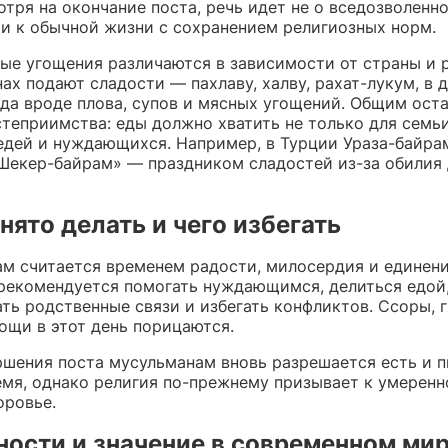
тря на окончание поста, речь идет не о вседозволенно
и к обычной жизни с сохранением религиозных норм.
ые угощения различаются в зависимости от страны и р
ах подают сладости — пахлаву, халву, рахат-лукум, в 
да вроде плова, супов и мясных угощений. Общим ост
теприимства: еды должно хватить не только для семьи
седей и нуждающихся. Например, в Турции Ураза-байра
Шекер-байрам» — праздником сладостей из-за обилия 
нято делать и чего избегать
ам считается временем радости, милосердия и единени
екомендуется помогать нуждающимся, делиться едой
ть родственные связи и избегать конфликтов. Ссоры, 
ощи в этот день порицаются.
ршения поста мусульманам вновь разрешается есть и п
емя, однако религия по-прежнему призывает к умеренн
оровье.
ости и значение в современном ми