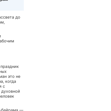
ассвета до
ам,
и
рабочим
«праздник
ных
ман это не
а, когда
я с
 духовной
человек
н-байрама —