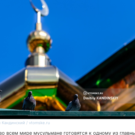
 Кандинский / vtomske.ru
во всем мире мусульмане готовятся к одному из главн