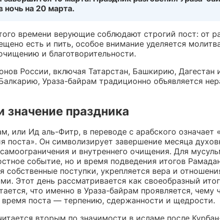
в ночь на 20 марта.
этого времени верующие соблюдают строгий пост: от р
ещено есть и пить, особое внимание уделяется молитв
очищению и благотворительности.
онов России, включая Татарстан, Башкирию, Дагестан 
Балкарию, Ураза-байрам традиционно объявляется не
и значение праздника
м, или Ид аль-Фитр, в переводе с арабского означает 
я поста». Он символизирует завершение месяца духов
 самоограничения и внутреннего очищения. Для мусуль
стное событие, но и время подведения итогов Рамадан
я собственные поступки, укрепляется вера и отношени
и. Этот день рассматривается как своеобразный итог
тается, что именно в Ураза-байрам проявляется, чему 
а время поста — терпению, сдержанности и щедрости.
читается вторым по значимости в исламе после Курба