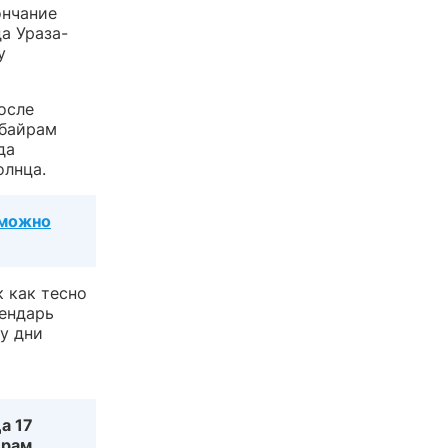
ончание
а Ураза-
у
осле
-байрам
да
олнца.
 можно
 как тесно
ендарь
у дни
а 17
йрам