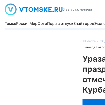
6 августа, четверг
Томск
Россия
Мир
Фото
Пора в отпуск
Знай город
Экон
19 марта 2026,
Зинаида Лавр
Ураза
празд
отмеч
Курб