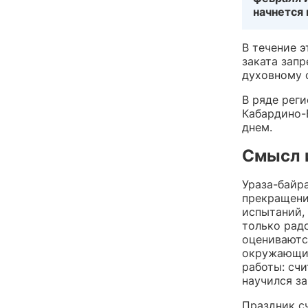
начнется 
В течение 
заката запр
духовному 
В ряде реги
Кабардино-
днем.
Смысл 
Ураза-байра
прекращени
испытаний,
только радо
оцениваютс
окружающим
работы: счи
научился з
Праздник с