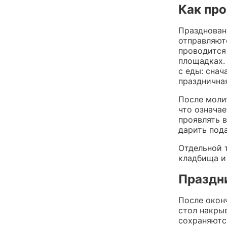
Как пр
Празднован
отправляют
проводится
площадках.
с еды: снач
праздничная
После моли
что означае
проявлять 
дарить пода
Отдельной 
кладбища и
Праздн
После окон
стол накры
сохраняютс