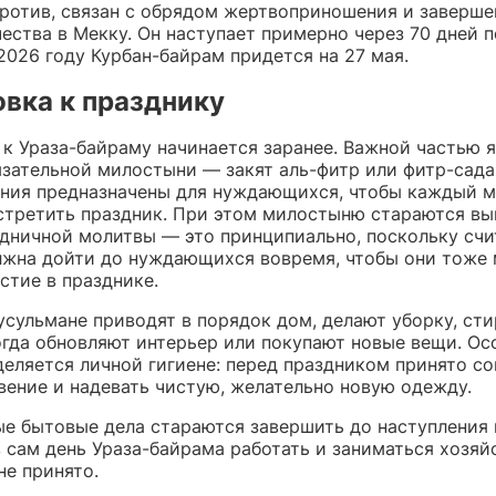
против, связан с обрядом жертвоприношения и заверш
ства в Мекку. Он наступает примерно через 70 дней п
2026 году Курбан-байрам придется на 27 мая.
вка к празднику
 к Ураза-байраму начинается заранее. Важной частью 
язательной милостыни — закят аль-фитр или фитр-сада
ния предназначены для нуждающихся, чтобы каждый м
стретить праздник. При этом милостыню стараются вы
здничной молитвы — это принципиально, поскольку счи
жна дойти до нуждающихся вовремя, чтобы они тоже 
стие в празднике.
усульмане приводят в порядок дом, делают уборку, ст
огда обновляют интерьер или покупают новые вещи. Ос
деляется личной гигиене: перед праздником принято с
вение и надевать чистую, желательно новую одежду.
ые бытовые дела стараются завершить до наступления 
в сам день Ураза-байрама работать и заниматься хозя
не принято.