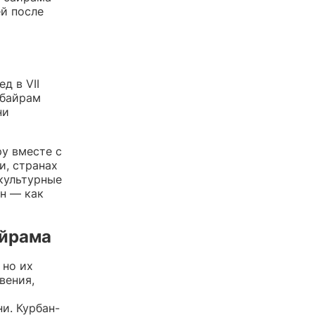
й после
д в VII
-байрам
ни
у вместе с
и, странах
культурные
ан — как
айрама
 но их
вения,
и. Курбан-