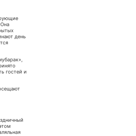
ерующие
 Она
крытых
инают день
ется
мубарак»,
ринято
ть гостей и
посещают
аздничный
этом
аляльная