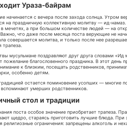
оходит Ураза-байрам
ие начинается с вечера после захода солнца. Утром в
ся на праздничную коллективную молитву — ид-намаз.
 в мечетях, а при большом количестве людей — на от
 Важно, что даже после месяца поста верующие не нач
ала совершается молитва, и только после нее разреша
 трапеза.
твы мусульмане поздравляют друг друга словами «Ид 
т пожелание благословенного праздника. В этот день п
внимание к близким, посещать родственников, принима
рки, особенно детям.
традицией остается поминовение усопших — многие 
 вспоминают умерших родственников.
ичный стол и традиции
чания поста особое значение приобретает трапеза. Пр
вают щедро, стараясь приготовить лучшие блюда. При 
я религиозные ограничения: запрещены алкоголь и нех