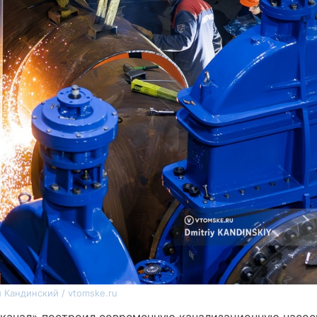
 Кандинский / vtomske.ru
канал» построил современную канализационную насо