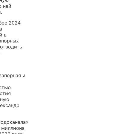
с ней
.
бре 2024
а
й в
апорных
 отводить
-
запорная и
остью
астия
ьную
лександр
водоканала»
5 миллиона
2026 года.