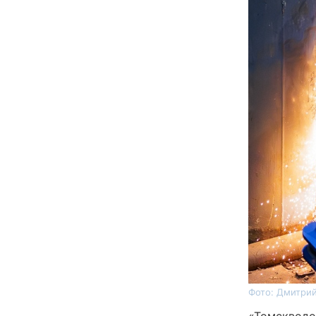
Фото: Дмитрий
«Томскводо