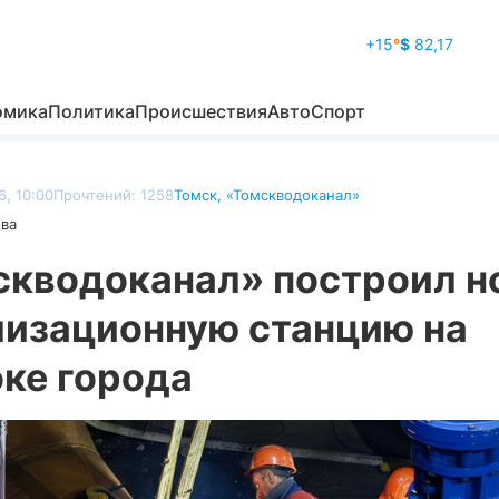
+15
°
$
82,17
омика
Политика
Происшествия
Авто
Спорт
, 10:00
Прочтений: 1258
Томск
,
«Томскводоканал»
ова
скводоканал» построил н
лизационную станцию на
оке города