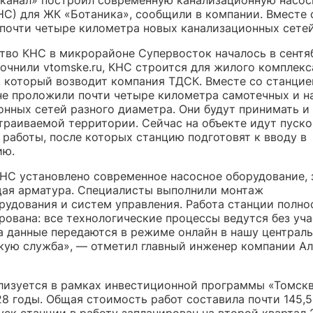
НС) для ЖК «Ботаника», сообщили в компании. Вместе 
почти четыре километра новых канализационных сетей
тво КНС в микрорайоне Супервосток началось в сентя
точнили vtomske.ru, КНС строится для жилого комплекс
, который возводит компания ТДСК. Вместе со станцие
е проложили почти четыре километра самотечных и н
онных сетей разного диаметра. Они будут принимать и
страиваемой территории. Сейчас на объекте идут пуско
 работы, после которых станцию подготовят к вводу в
ию.
КНС установлено современное насосное оборудование, 
ая арматура. Специалисты выполнили монтаж
рудования и систем управления. Работа станции полн
рована: все технологические процессы ведутся без уч
 а данные передаются в режиме онлайн в нашу централ
кую служба», — отметил главный инженер компании А
лизуется в рамках инвестиционной программы «Томск
28 годы. Общая стоимость работ составила почти 145,
уск станции в работу запланирован на второй квартал 