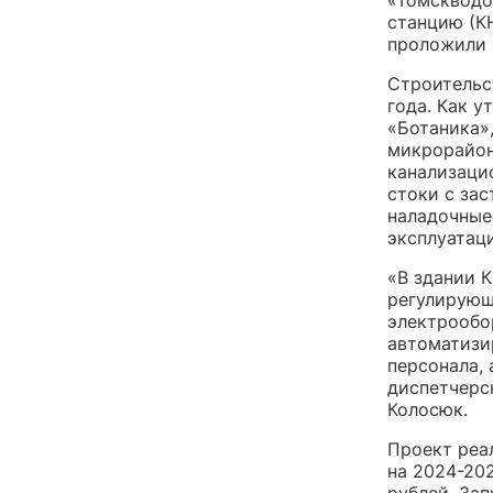
станцию (К
проложили 
Строительс
года. Как у
«Ботаника»
микрорайон
канализаци
стоки с за
наладочные
эксплуатац
«В здании 
регулирующ
электрообо
автоматизи
персонала,
диспетчерс
Колосюк.
Проект реа
на 2024-20
рублей. Зап