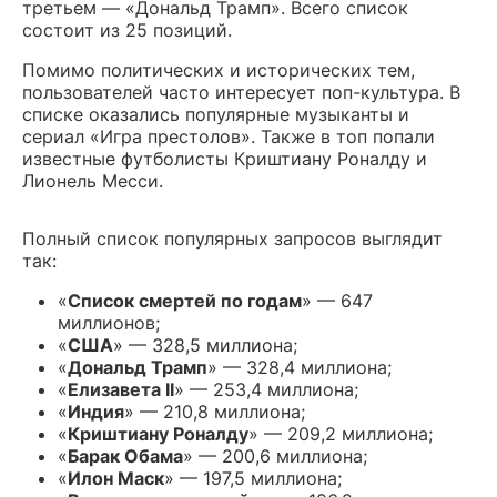
третьем — «Дональд Трамп». Всего список
состоит из 25 позиций.
Помимо политических и исторических тем,
пользователей часто интересует поп-культура. В
списке оказались популярные музыканты и
сериал «Игра престолов». Также в топ попали
известные футболисты Криштиану Роналду и
Лионель Месси.
Полный список популярных запросов выглядит
так:
«
Список смертей по годам
» — 647
миллионов;
«
США
» — 328,5 миллиона;
«
Дональд Трамп
» — 328,4 миллиона;
«
Елизавета II
» — 253,4 миллиона;
«
Индия
» — 210,8 миллиона;
«
Криштиану Роналду
» — 209,2 миллиона;
«
Барак Обама
» — 200,6 миллиона;
«
Илон Маск
» — 197,5 миллиона;