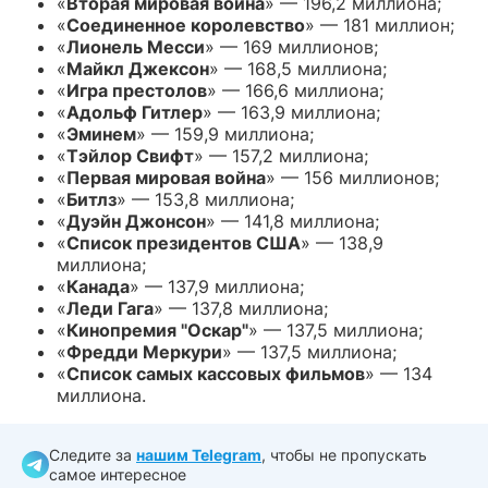
«
Вторая мировая война
» — 196,2 миллиона;
«
Соединенное королевство
» — 181 миллион;
«
Лионель Месси
» — 169 миллионов;
«
Майкл Джексон
» — 168,5 миллиона;
«
Игра престолов
» — 166,6 миллиона;
«
Адольф Гитлер
» — 163,9 миллиона;
«
Эминем
» — 159,9 миллиона;
«
Тэйлор Свифт
» — 157,2 миллиона;
«
Первая мировая война
» — 156 миллионов;
«
Битлз
» — 153,8 миллиона;
«
Дуэйн Джонсон
» — 141,8 миллиона;
«
Список президентов США
» — 138,9
миллиона;
«
Канада
» — 137,9 миллиона;
«
Леди Гага
» — 137,8 миллиона;
«
Кинопремия "Оскар"
» — 137,5 миллиона;
«
Фредди Меркури
» — 137,5 миллиона;
«
Список самых кассовых фильмов
» — 134
миллиона.
Следите за
нашим Telegram
, чтобы не пропускать
самое интересное