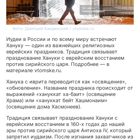
Фото: Дмитрий Кандинский / vtomske.ru
Иудеи в России и по всему миру встречают
Хануку — один из важнейших религиозных
еврейских праздников. Традиция связывает
празднование Хануки с еврейским восстанием
против сирийского царя. Подробнее — в
материале vtomske.ru.
Ханука с иврита переводится как «освящение»,
«обновление». Название праздника происходит от
выражений «хануккат ха-баит» (освящение
Храма) или «хануккат бейт Хашмонаим»
(освящение дома Хасмонеев).
Традиция связывает празднование Хануки с
еврейским восстанием в 160-х годах до нашей
эры против сирийского царя Антиоха IV, который
запретил иудаизм. После изгнания захватчиков из