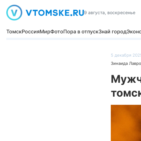
9 августа, воскресенье
Томск
Россия
Мир
Фото
Пора в отпуск
Знай город
Экон
5 декабря 2025
Зинаида Лавр
Мужч
томс