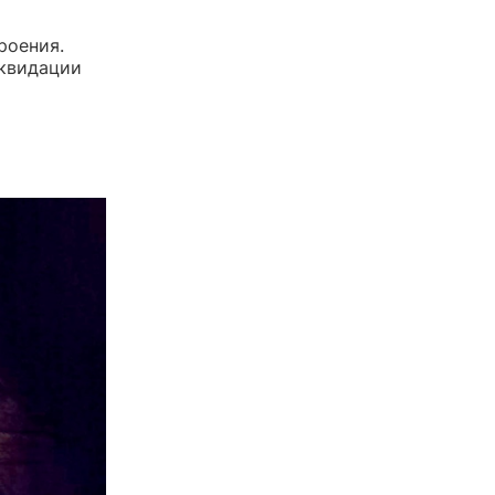
роения.
иквидации