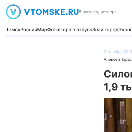
6 августа, четверг
Томск
Россия
Мир
Фото
Пора в отпуск
Знай город
Экон
21 ноября 2025
Алексей Тарас
Сило
1,9 т