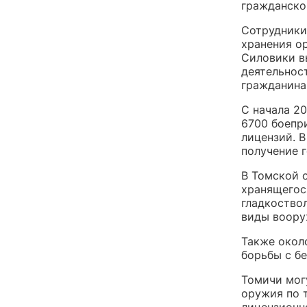
гражданско
Сотрудники
хранения о
Силовики в
деятельнос
гражданина
С начала 2
6700 боепри
лицензий. В
получение г
В Томской 
хранящегос
гладкоствол
виды воору
Также окол
борьбы с б
Томичи мог
оружия по т
лицензионн