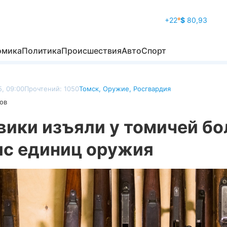
+22
°
$
80,93
омика
Политика
Происшествия
Авто
Спорт
, 09:00
Прочтений: 1050
Томск
,
Оружие
,
Росгвардия
ов
вики изъяли у томичей бо
ыс единиц оружия