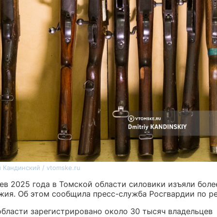
 Кандинский / vtomske.ru
ев 2025 года в Томской области силовики изъяли более
жия. Об этом сообщила пресс-служба Росгвардии по ре
области зарегистрировано около 30 тысяч владельцев