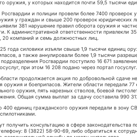
го оружия, у которых находится почти 59,5 тысячи еди
 Росгвардии и полиции провели более 7400 проверок 
ружия у граждан и свыше 200 проверок юридических л
ыявили 381 нарушение правил оборота оружия и частн
ти. К административной ответственности привлекли 3
, 20 компаний и семь должностных лиц.
025 года силовики изъяли свыше 1,9 тысячи единиц ору
пасов, а также аннулировали более 1,9 тысячи разреш
 подразделения Росгвардии поступило 16 671 заявлени
осуслуг, при этом 16 208 подано через портал госуслуг.
области продолжается акция по добровольной сдаче н
я оружия и боеприпасов. Жители области передали 77
ьного оружия, пять нарезных стволов, боевой пистоле
жения. Общая сумма выплат за сдачу составила 990 31
о 400 единиц гражданского оружия передали в зону С
еспилотниками.
ут получить консультацию в сфере законодательства п
елефону: 8 (3822) 58-90-69, либо обратиться к сотруд
о-разрешительной службы по месту жительства.