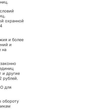
ниц.
условий
иц.
ой охранной
54
жия и более
ений и
е на
езаконно
 единиц
т и другие
2 рублей.
ВО для
о обороту
никам