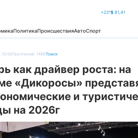
+23
°
$
81,41
омика
Политика
Происшествия
Авто
Спорт
 10:00
Прочтений: 1486
Томск
ь как драйвер роста: на
ме «Дикоросы» представ
рономические и туристич
ды на 2026г