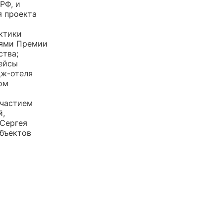
РФ, и
я проекта
ктики
лями Премии
ства;
кейсы
дж-отеля
ом
участием
й,
 Сергея
объектов