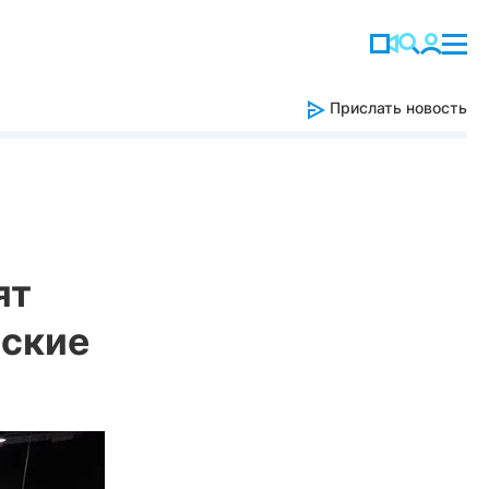
Прислать новость
ят
еские