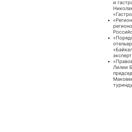
и гастр
Николая
«Гастро
«Регион
регионо
Российс
«Порядо
отельер
«Байкал
эксперт
«Правов
Лилии Б
председ
Маковея
туринду