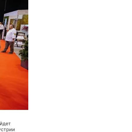
ойдет
устрии