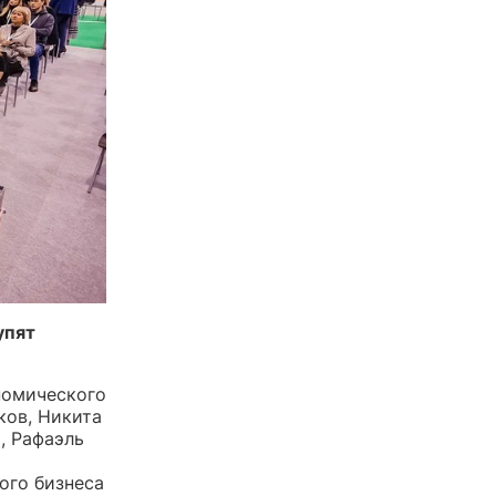
упят
номического
ков, Никита
, Рафаэль
ого бизнеса