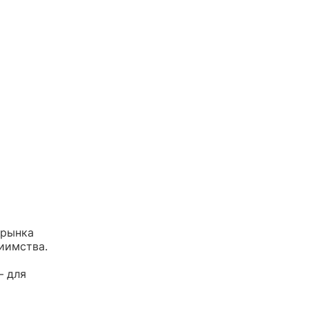
 рынка
иимства.
— для