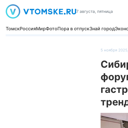
7 августа, пятница
Томск
Россия
Мир
Фото
Пора в отпуск
Знай город
Экон
5 ноября 2025,
Сибир
фору
гаст
трен