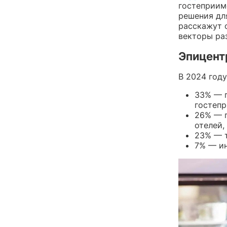
гостеприим
решения дл
расскажут о
векторы раз
Эпицент
В 2024 год
33% — п
гостепр
26% — п
отелей,
23% — т
7% — и