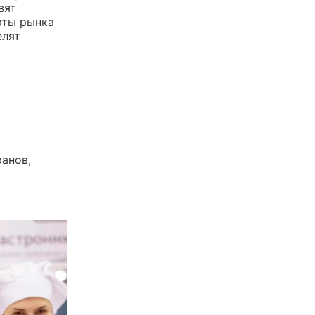
вят
рты рынка
елят
анов,