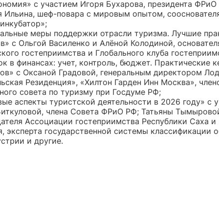
ономия» с участием Игоря Бухарова, президента ФРиО 
 Ильина, шеф-повара с мировым опытом, соосновател
инкубатор»;
альные меры поддержки отрасли туризма. Лучшие пра
в» с Ольгой Василенко и Алёной Колодиной, основате
кого гостеприимства и Глобального клуба гостеприим
к в финансах: учет, контроль, бюджет. Практические 
ов» с Оксаной Градовой, генеральным директором Ло
ьская Резиденция», «Хилтон Гарден Инн Москва», член
ного совета по туризму при Госдуме РФ;
ые аспекты туристской деятельности в 2026 году» с 
иткуловой, члена Совета ФРиО РФ; Татьяны Тымырово
ателя Ассоциации гостеприимства Республики Саха и
, эксперта государственной системы классификации 
стрии и другие.