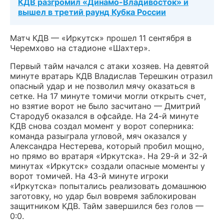
КДВ разгромил «Динамо-Владивосток» и
вышел в третий раунд Кубка России
Матч КДВ — «Иркутск» прошел 11 сентября в
Черемхово на стадионе «Шахтер».
Первый тайм начался с атаки хозяев. На девятой
минуте вратарь КДВ Владислав Терешкин отразил
опасный удар и не позволил мячу оказаться в
сетке. На 17 минуте томичи могли открыть счет,
но взятие ворот не было засчитано — Дмитрий
Стародуб оказался в офсайде. На 24-й минуте
КДВ снова создал момент у ворот соперника:
команда разыграла угловой, мяч оказался у
Александра Нестерева, который пробил мощно,
но прямо во вратаря «Иркутска». На 29-й и 32-й
минутах «Иркутск» создали опасные моменты у
ворот томичей. На 43-й минуте игроки
«Иркутска» попытались реализовать домашнюю
заготовку, но удар был вовремя заблокирован
защитником КДВ. Тайм завершился без голов —
0:0.