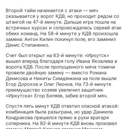
Второй тайм начинается с атаки — мяч
оказывается у ворот КДВ, но проходит рядом со
штангой на 47-й минуте. Дальше игра пошла на
встречных курсах и сопровождалась серией атак
обеих команд. На 58-й минуте у КДВ произошла
замена: Антон Килин покинул поле, его заменил
Денис Степаненко.
Счет был открыт на 63-й минуте: «Иркутск»
вышел вперед благодаря голу Ивана Яковлева в
ворота КДВ. После пропущенного мяча томичи
провели двойную замену — вместо Романа
Денисова и Никиты Симдянкина на поле вышли
Егор Дорохов и Олег Леонов. На 73-й минуте
преимущество хозяев увеличил защитник
«Иркутска» Егор Беляев, забив второй мяч.
Спустя пять минут КДВ ответил опасной атакой:
комбинация была разыграна, но удар Даниила
Кондракова пришелся прямо в руки вратаря
соперника. На 82-й минуте КДВ вновь произвел
замену: Матвей Каяшов заменил Максима