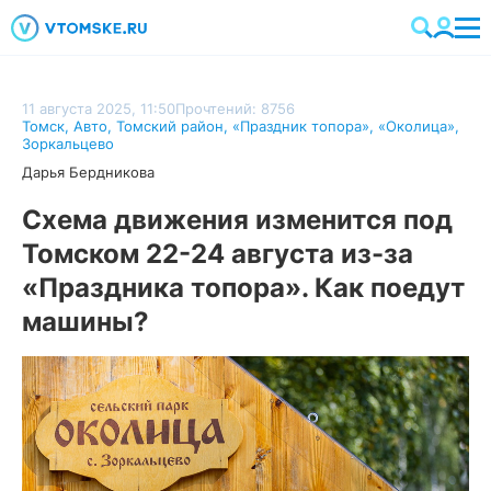
11 августа 2025, 11:50
Прочтений: 8756
Томск
,
Авто
,
Томский район
,
«Праздник топора»
,
«Околица»
,
Зоркальцево
Дарья Бердникова
Схема движения изменится под
Томском 22-24 августа из-за
«Праздника топора». Как поедут
машины?