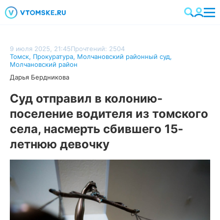
9 июля 2025, 21:45
Прочтений: 2504
Томск
,
Прокуратура
,
Молчановский районный суд
,
Молчановский район
Дарья Бердникова
Суд отправил в колонию-
поселение водителя из томского
села, насмерть сбившего 15-
летнюю девочку