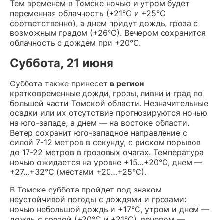
Тем временем в Томске ночью и утром будет
переменная облачность (+21°С и +25°С
соответственно), а днем придут дождь, гроза с
возможным градом (+26°С). Вечером сохранится
облачность с дождем при +20°С.
Суббота, 21 июня
Суббота также принесет
в регион
кратковременные дожди, грозы, ливни и град по
большей части Томской области. Незначительные
осадки или их отсутствие прогнозируются ночью
на юго-западе, а днем — на востоке области.
Ветер сохранит юго-западное направление с
силой 7-12 метров в секунду, с риском порывов
до 17-22 метров в грозовых очагах. Температура
ночью ожидается на уровне +15…+20°С, днем —
+27…+32°С (местами +20…+25°С).
В Томске суббота пройдет под знаком
неустойчивой погоды с дождями и грозами:
ночью небольшой дождь и +17°С, утром и днем —
дождь с грозой (+20°С и +21°С), вечером —