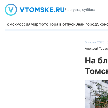
8 августа, суббота
Томск
Россия
Мир
Фото
Пора в отпуск
Знай город
Экон
5 июня 2025, 
Алексей Тарас
На бл
Томск