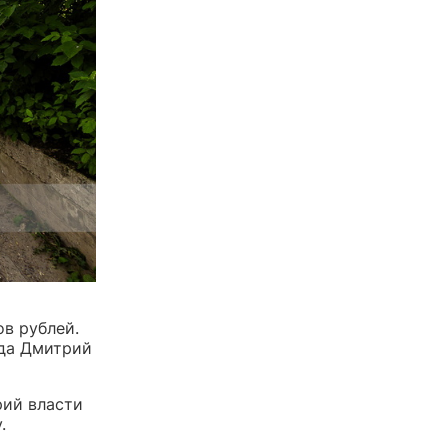
ов рублей.
ода Дмитрий
рий власти
.