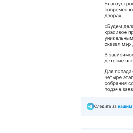
Благоустро
современно
дворах.
«Будем дела
красивое п
уникальным
сказал мэр
В зависимос
детские пл
Для попада
четыре эта
собрания с
подача заяв
Следите за
нашим 