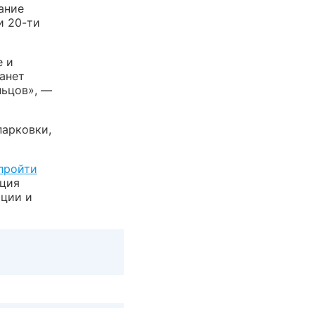
ание
и 20-ти
е и
анет
льцов», —
парковки,
пройти
ация
ации и