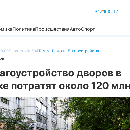
+17
°
$
82,17
омика
Политика
Происшествия
Авто
Спорт
09:00
Прочтений: 894
Томск
,
Ремонт
,
Благоустройство
ов
агоустройство дворов в
е потратят около 120 млн