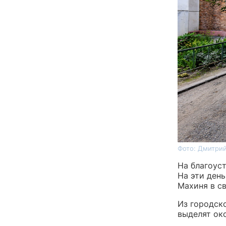
Фото: Дмитрий
На благоус
На эти ден
Махиня в с
Из городск
выделят око