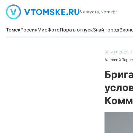
6 августа, четверг
Томск
Россия
Мир
Фото
Пора в отпуск
Знай город
Экон
30 мая 2025, 1
Алексей Тарас
Брига
услов
Комм