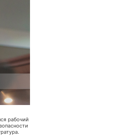
лся рабочий
езопасности
ратура.