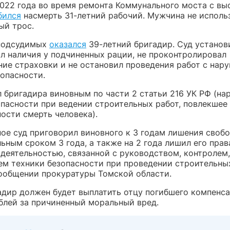
2022 года во время ремонта Коммунального моста с вы
бился
насмерть 31-летний рабочий. Мужчина не исполь
ый трос.
подсудимых
оказался
39-летний бригадир. Суд установи
ил наличия у подчиненных рации, не проконтролировал
ние страховки и не остановил проведения работ с нар
зопасности.
л бригадира виновным по части 2 статьи 216 УК РФ (на
опасности при ведении строительных работ, повлекшее
ости смерть человека).
ное суд приговорил виновного к 3 годам лишения своб
ьным сроком 3 года, а также на 2 года лишил его прав
 деятельностью, связанной с руководством, контролем,
ем техники безопасности при проведении строительны
сообщении прокуратуры Томской области.
адир должен будет выплатить отцу погибшего компенс
блей за причиненный моральный вред.