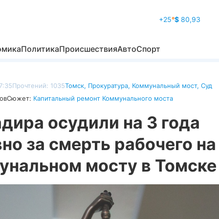
+25
°
$
80,93
омика
Политика
Происшествия
Авто
Спорт
7:35
Прочтений: 1035
Томск
,
Прокуратура
,
Коммунальный мост
,
Суд
ов
Сюжет:
Капитальный ремонт Коммунального моста
дира осудили на 3 года
но за смерть рабочего на
унальном мосту в Томске