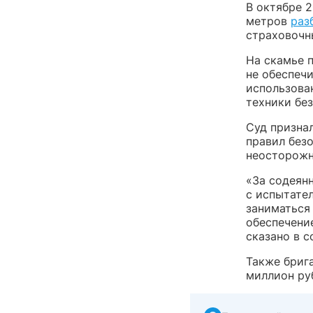
В октябре 
метров
раз
страховочн
На скамье 
не обеспеч
использова
техники бе
Суд призна
правил без
неосторожн
«За содеян
с испытател
заниматься
обеспечени
сказано в 
Также бриг
миллион ру