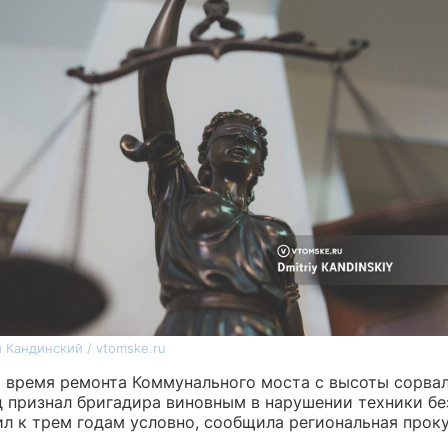
 Кандинский / vtomske.ru
о время ремонта Коммунального моста с высоты сорва
уд признал бригадира виновным в нарушении техники б
ил к трем годам условно, сообщила региональная проку