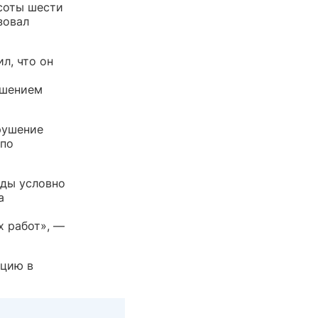
соты шести
зовал
л, что он
ушением
рушение
 по
оды условно
а
х работ», —
ацию в