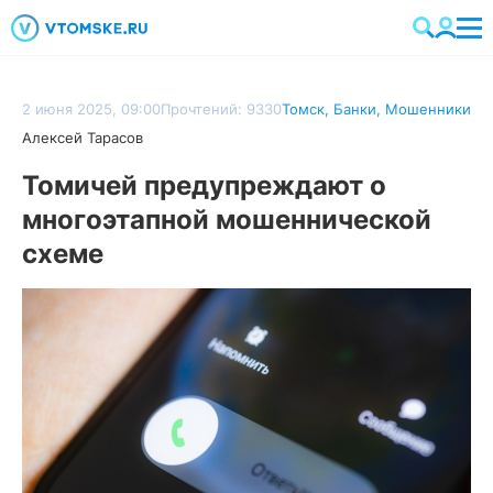
2 июня 2025, 09:00
Прочтений: 9330
Томск
,
Банки
,
Мошенники
Алексей Тарасов
Томичей предупреждают о
многоэтапной мошеннической
схеме