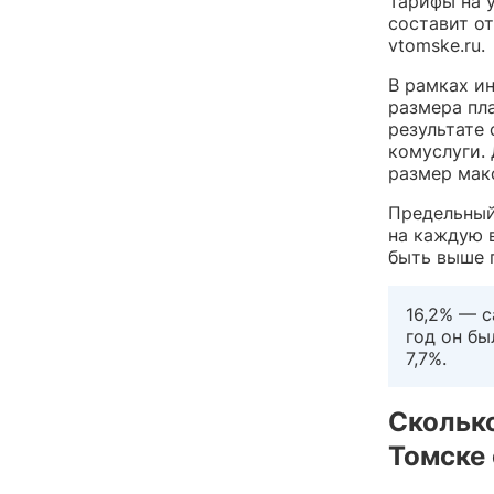
Тарифы на у
составит о
vtomske.ru.
В рамках и
размера пл
результате
комуслуги.
размер мак
Предельный
на каждую 
быть выше 
16,2% — с
год он бы
7,7%.
Сколько
Томске 