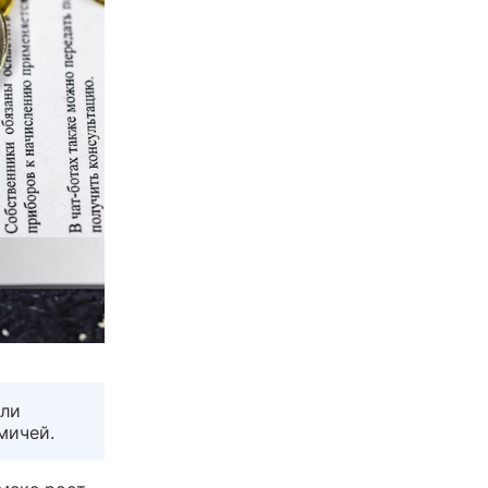
или
мичей.