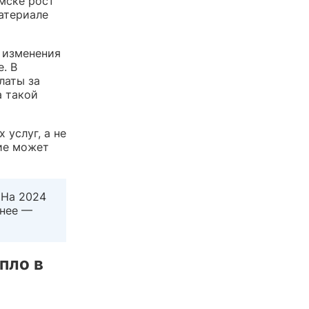
омске рост
атериале
 изменения
. В
латы за
а такой
услуг, а не
ие может
 На 2024
анее —
пло в