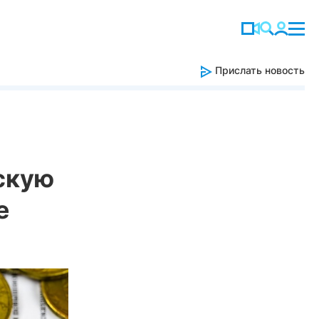
Прислать новость
скую
е