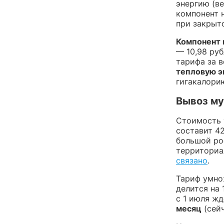
энергию (ве
компонент 
при закрыт
Компонент 
— 10,98 руб
тарифа за в
тепловую э
гигакалори
Вывоз м
Стоимость 
составит 42
большой ро
территориа
связано
.
Тариф умно
делится на
с 1 июля ж
месяц
(сейч