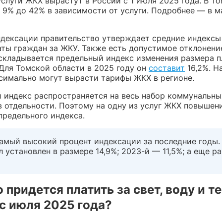
слуги ЖКХ вырастут в России с 1 июля 2025 года. В Т
т 9% до 42% в зависимости от услуги. Подробнее — в м
ндексации правительство утверждает средние индексы
аты граждан за ЖКУ. Также есть допустимое отклонение
 складывается предельный индекс изменения размера п
 Для Томской области в 2025 году он
составит
16,2%. Н
симально могут вырасти тарифы ЖКХ в регионе.
 индекс распространяется на весь набор коммунальных 
в отдельности. Поэтому на одну из услуг ЖКХ повышен
предельного индекса.
амый высокий процент индексации за последние годы.
л установлен в размере 14,9%; 2023-й — 11,5%; а еще р
 придется платить за свет, воду и те
с июля 2025 года?