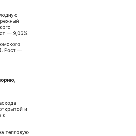
олодную
ережный
кого
ост — 9,06%.
Томского
). Рост —
алорию
,
асхода
 открытой и
о к
на тепловую