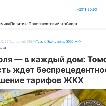
+23
°
$
80,93
омика
Политика
Происшествия
Авто
Спорт
 12:22
Прочтений: 39974
Томск
,
Экономика
,
ЖКХ
,
ЖКУ
кова
июля — в каждый дом: Том
сть ждет беспрецедентно
шение тарифов ЖКХ