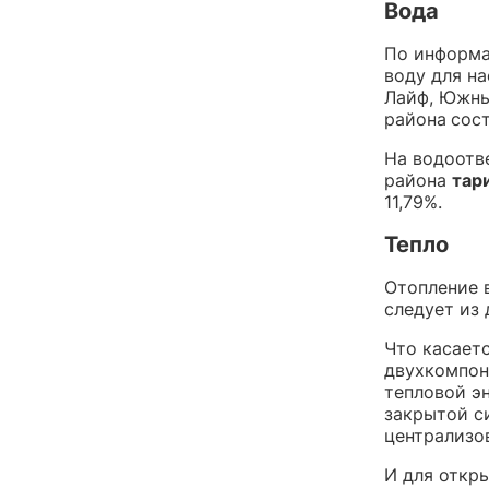
Вода
По информа
воду для н
Лайф, Южны
района
сос
На водоотв
района
тар
11,79%.
Тепло
Отопление 
следует из 
Что касаетс
двухкомпон
тепловой э
закрытой с
централизо
И для откр