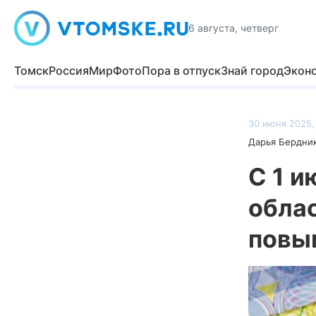
6 августа, четверг
Томск
Россия
Мир
Фото
Пора в отпуск
Знай город
Экон
30 июня 2025,
Дарья Бердни
С 1 
обла
повы