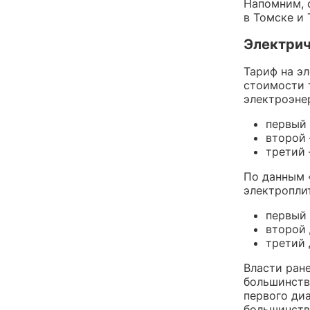
Напомним, 
в Томске и
Электри
Тариф на эл
стоимости 
электроэне
первый 
второй 
третий 
По данным 
электроплит
первый 
второй 
третий 
Власти ране
большинств
первого диа
большинств