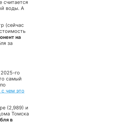
е считается
ой воды. А
тр (сейчас
стоимость
онент на
ля за
 2025-го
Это самый
 по
 с чем это
е (2,989) и
дома Томска
бля в