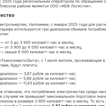
с 2025 года региональным оператором по обращению 
 Томском районе является ООО «АБФ Логистик».
чество
ектроэнергию. Напомним, с января 2025 года для расч
тарифа используются три диапазона
объемов потребле
ргии:
— от 0 до 3 900 киловатт-час в месяц;
— от 3 900 до 6 000 киловатт-час в месяц;
— свыше 6 000 киловатт-час в месяц.
«Томскэнергосбыта», с 1 июля жители, проживающие в
ами, будут платить:
диапазон — 3,87 рубля за киловатт-час;
диапазон — 5,69 рубля за киловатт-час;
диапазон — 11,43 рубля за киловатт-час.
е отмечали, что потребление электричества среди нас
е случаев не превышает максимальное пороговое знач
пазона в размере 3 900 киловатт-час в месяц. То есть
а тариф с 1 июля составит
3,87 рубля за киловатт-час