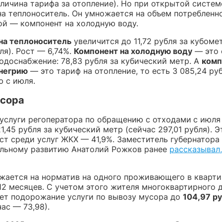
личина тарифа за отопление). Но при открытой систем
на теплоноситель. Он умножается на объем потребленн
ой — компонент на холодную воду.
на теплоноситель
увеличится до 11,72 рубля за кубоме
ля). Рост — 6,74%.
Компонент на холодную воду
— это 
одоснабжение: 78,83 рубля за кубический метр. А
комп
негрию
— это тариф на отопление, то есть 3 085,24 руб
ю с июля.
усора
услуги регоператора по обращению с отходами
с июля
1,45 рубля за кубический метр (сейчас 297,01 рубля). 
ст среди услуг ЖКХ — 41,9%. Заместитель губернатора
льному развитию Анатолий Рожков ранее
рассказывал,
жается на норматив на одного проживающего в квартир
 12 месяцев. С учетом этого жителя многоквартирного 
дет подорожание услуги по вывозу мусора до
104,97 ру
ас — 73,98).