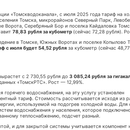
ции «Томскводоканала», с июля 2025 года
тариф на х
аселения Томска, микрорайонов Северный Парк, Левоб
е Ворота, Серебряный Бор и поселка Кайдаловка Томс
тавит
78,83
рубля за кубометр
(сейчас 72,28 рубля). Р
едение
в Томске, Южных Воротах и поселке Копылово 
иф с июля будет 54,52 рубля
за кубометр (сейчас 48,77
вырастет с 2 730,55 рубля до
3 085,24 рубля
за гигак
данных «ТомскРТС». Рост — 12,99%.
я горячего водоснабжения, на эту услугу установлен
ентный тариф. Стоимость рассчитывается исходя из р
нергии, используемой на подогрев холодной воды. Для
истем водоснабжения у населения, которое подключен
ванному теплоснабжению, подсчет разный.
ытой, и для закрытой системы учитывается компонент 