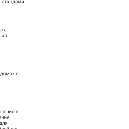
с отходами
ета
ния
 домах с
еления в
ение
 для
(сейчас