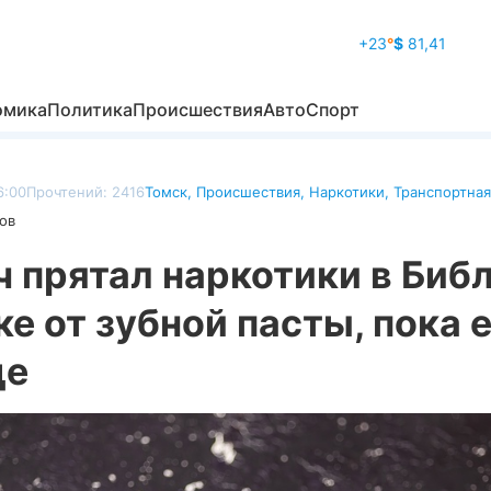
+23
°
$
81,41
омика
Политика
Происшествия
Авто
Спорт
6:00
Прочтений: 2416
Томск
,
Происшествия
,
Наркотики
,
Транспортная
ов
 прятал наркотики в Библ
е от зубной пасты, пока е
де