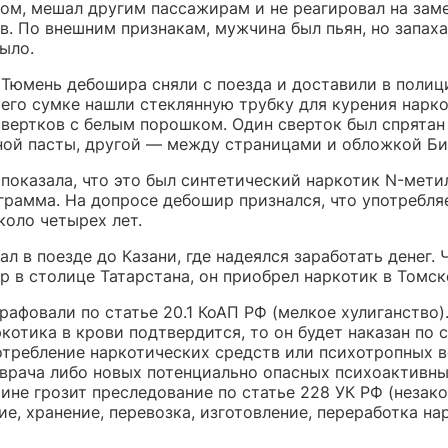
том, мешал другим пассажирам и не реагировал на зам
в. По внешним признакам, мужчина был пьян, но запаха
было.
 Тюмень дебошира сняли с поезда и доставили в полиц
 его сумке нашли стеклянную трубку для курения нарк
свертков с белым порошком. Один сверток был спрятан
ной пасты, другой — между страницами и обложкой Би
 показала, что это был синтетический наркотик N-мети
грамма. На допросе дебошир признался, что употребля
коло четырех лет.
л в поезде до Казани, где надеялся заработать денег. 
р в столице Татарстана, он приобрел наркотик в Томск
афовали по статье 20.1 КоАП РФ (мелкое хулиганство)
котика в крови подтвердится, то он будет наказан по с
отребление наркотических средств или психотропных в
 врача либо новых потенциально опасных психоактивны
ине грозит преследование по статье 228 УК РФ (незак
е, хранение, перевозка, изготовление, переработка н