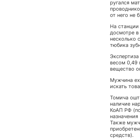
ругался ма
проводнико
от него не 
На станции
досмотре в
несколько 
тюбика зуб
Экспертиза
весом 0,49 
вещество о
Мужчина еха
искать това
Томича оштр
наличие нар
КоАП РФ (п
назначения
Также мужч
приобретени
средств).