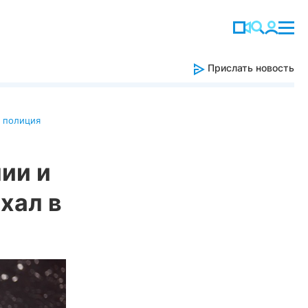
Прислать новость
 полиция
ии и
хал в