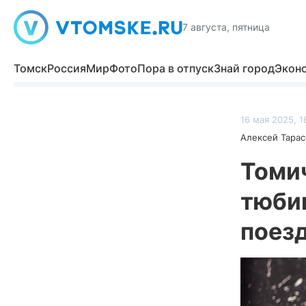
7 августа, пятница
Томск
Россия
Мир
Фото
Пора в отпуск
Знай город
Экон
16 мая 2025, 1
Алексей Тарас
Томич
тюбик
поез