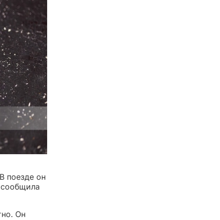
В поезде он
, сообщила
тно. Он