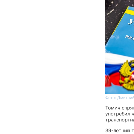
Фото: Дмитрий
Томич спрят
употребил ч
транспортн
39-летний т