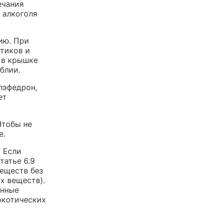
ечания
 алкоголя
ию. При
отиков и
 в крышке
блии.
лэфедрон,
ет
Чтобы не
е.
. Если
татье 6.9
еществ без
х веществ).
онные
аркотических