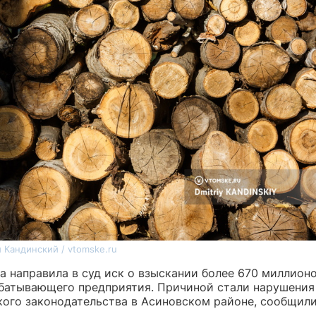
 Кандинский / vtomske.ru
а направила в суд иск о взыскании более 670 миллионо
батывающего предприятия. Причиной стали нарушения
кого законодательства в Асиновском районе, сообщили