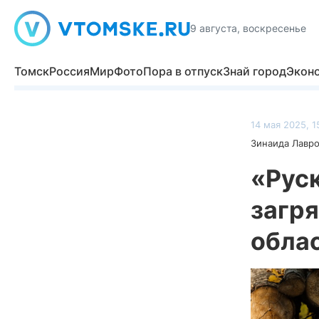
9 августа, воскресенье
Томск
Россия
Мир
Фото
Пора в отпуск
Знай город
Экон
14 мая 2025, 1
Зинаида Лавр
«Рус
загря
обла