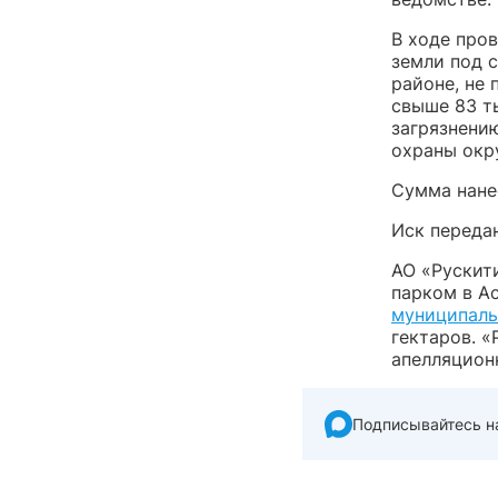
В ходе про
земли под 
районе, не 
свыше 83 т
загрязнени
охраны окр
Сумма нане
Иск переда
АО «Рускит
парком в А
муниципаль
гектаров. «
апелляцион
Подписывайтесь н