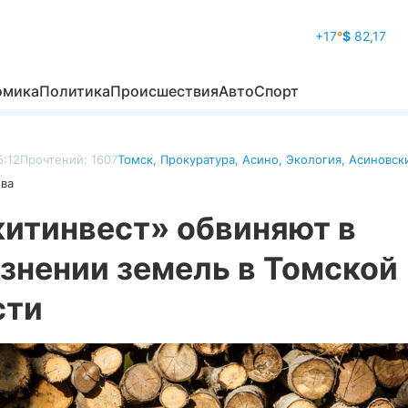
+17
°
$
82,17
омика
Политика
Происшествия
Авто
Спорт
5:12
Прочтений: 1607
Томск
,
Прокуратура
,
Асино
,
Экология
,
Асиновск
ова
китинвест» обвиняют в
знении земель в Томской
сти