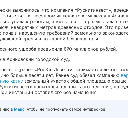
верки выяснилось, что компания «Рускитинвест», арен
строительство лесопромышленного комплекса в Асино
приступила к работам, а вместо этого разместила на т
ысяч квадратных метров древесных отходов. Это приве
ю почв и нарушению требований земельного законодате
ужающей среды и пожарной безопасности.
сенного ущерба превысила 670 миллионов рублей.
н в Асиновский городской суд.
инвест» (ранее «РосКитИнвест») занимается лесопро
сино больше десяти лет. Ранее суд обязал компанию
ве
ную казну
земельный участок общей площадью свыше 
Рускитинвест» попытался оспорить это решение, но су
ной инстанции оставил его без изменения.
а нас в
Макс
, чтобы не пропускать самое интересное