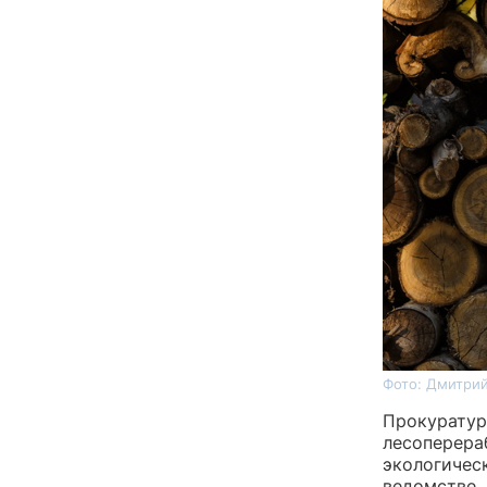
Фото: Дмитрий
Прокуратур
лесоперера
экологичес
ведомстве.