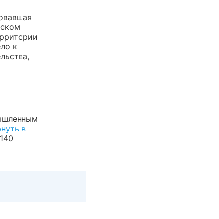
довавшая
вском
ерритории
ло к
льства,
мышленным
рнуть в
140
д