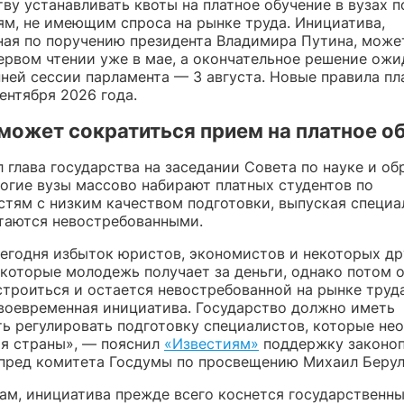
ву устанавливать квоты на платное обучение в вузах п
ям, не имеющим спроса на рынке труда. Инициатива,
ная по поручению президента Владимира Путина, може
первом чтении уже в мае, а окончательное решение ожи
нней сессии парламента — 3 августа. Новые правила п
сентября 2026 года.
может сократиться прием на платное о
 глава государства на заседании Совета по науке и о
ногие вузы массово набирают платных студентов по
стям с низким качеством подготовки, выпуская специа
таются невостребованными.
сегодня избыток юристов, экономистов и некоторых др
 которые молодежь получает за деньги, однако потом 
строиться и остается невостребованной на рынке труд
своевременная инициатива. Государство должно иметь
ь регулировать подготовку специалистов, которые не
ия страны», — пояснил
«Известиям»
поддержку законо
пред комитета Госдумы по просвещению Михаил Берул
ам, инициатива прежде всего коснется государственны