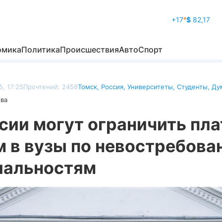
+17
°
$
82,17
омика
Политика
Происшествия
Авто
Спорт
, 17:25
Прочтений: 2458
Томск
,
Россия
,
Университеты
,
Студенты
,
Ду
ова
сии могут ограничить пл
м в вузы по невостребов
иальностям