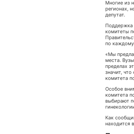
Многие из 
регионах, н
депутат.
Поддержка 
комитеты п
Правительс
по каждому
«Мы предла
места. Вуз
пределах эт
значит, что
комитета п
Особое вни
комитета п
выбирают п
гинекологии
Как сообщи
находится в