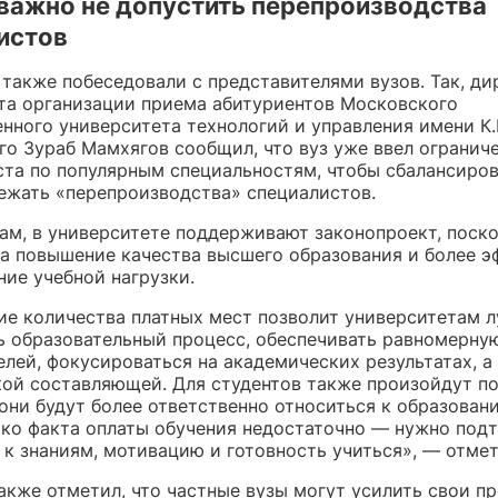
важно не допустить перепроизводства
истов
 также побеседовали с представителями вузов. Так, ди
та организации приема абитуриентов Московского
нного университета технологий и управления имени К.
го Зураб Мамхягов сообщил, что вуз уже ввел огранич
ста по популярным специальностям, чтобы сбалансиро
бежать «перепроизводства» специалистов.
вам, в университете поддерживают законопроект, поско
на повышение качества высшего образования и более 
ние учебной нагрузки.
ие количества платных мест позволит университетам 
ь образовательный процесс, обеспечивать равномерную
лей, фокусироваться на академических результатах, а 
ой составляющей. Для студентов также произойдут п
они будут более ответственно относиться к образован
ько факта оплаты обучения недостаточно — нужно под
к знаниям, мотивацию и готовность учиться», — отмет
акже отметил, что частные вузы могут усилить свои п