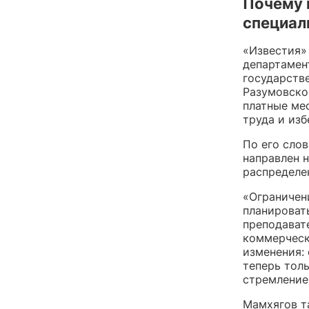
Почему 
специал
«Известия»
департамен
государстве
Разумовско
платные ме
труда и из
По его сло
направлен 
распределе
«Ограничен
планироват
преподавате
коммерческ
изменения: 
теперь тол
стремление 
Мамхягов т