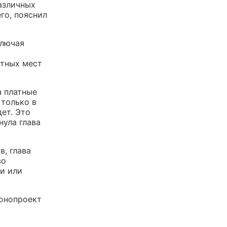
азличных
го, пояснил
ключая
атных мест
а платные
 только в
дет. Это
нула глава
, глава
во
и или
конопроект