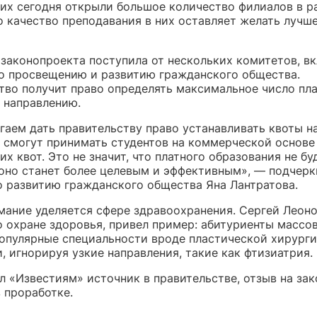
них сегодня открыли большое количество филиалов в р
о качество преподавания в них оставляет желать лучше
законопроекта поступила от нескольких комитетов, в
о просвещению и развитию гражданского общества.
тво получит право определять максимальное число пл
 направлению.
гаем дать правительству право устанавливать квоты н
ы смогут принимать студентов на коммерческой основе
их квот. Это не значит, что платного образования не бу
 оно станет более целевым и эффективным», — подчерк
о развитию гражданского общества Яна Лантратова.
мание уделяется сфере здравоохранения. Сергей Леонов
о охране здоровья, привел пример: абитуриенты массо
опулярные специальности вроде пластической хирурги
, игнорируя узкие направления, такие как фтизиатрия.
л «Известиям» источник в правительстве, отзыв на за
 проработке.