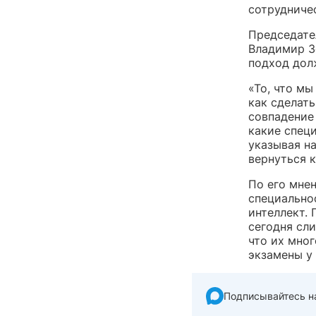
сотрудниче
Председате
Владимир З
подход дол
«То, что мы
как сделат
совпадение 
какие спец
указывая н
вернуться к
По его мне
специальнос
интеллект. 
сегодня сл
что их мног
экзамены у
Подписывайтесь н