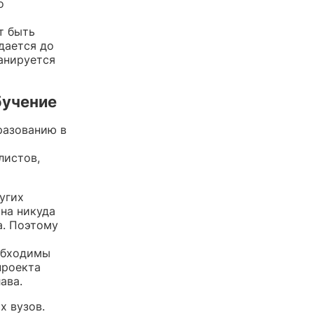
о
т быть
дается до
ланируется
бучение
бразованию в
листов,
угих
она никуда
а. Поэтому
обходимы
проекта
ава.
х вузов.