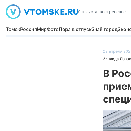
9 августа, воскресенье
Томск
Россия
Мир
Фото
Пора в отпуск
Знай город
Экон
22 апреля 2025
Зинаида Лавр
В Рос
прие
спец