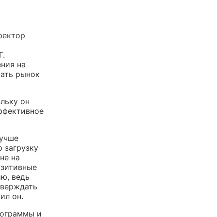
ректор
Г.
ения на
вать рынок
льку он
эффективное
лучше
 загрузку
не на
озитивные
ию, ведь
тверждать
ил он.
рограммы и