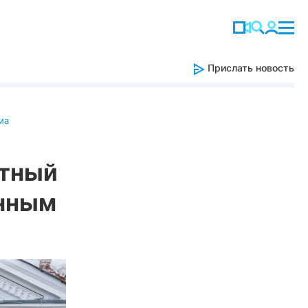
Прислать новость
ма
атный
анным