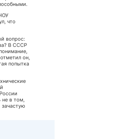
пособными.
НОУ
л, что
ый вопрос:
ва? В СССР
 понимание,
отметил он,
тая попытка
ехнические
ый
 России
 не в том,
к зачастую