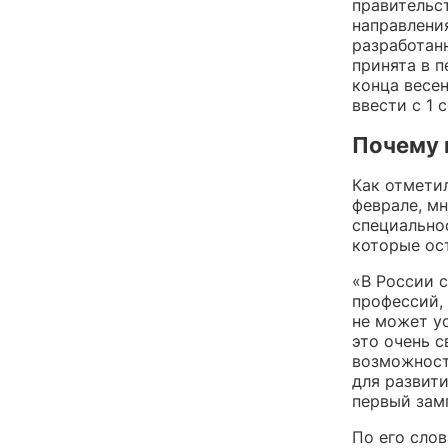
правительст
направлени
разработан
принята в 
конца весе
ввести с 1 
Почему 
Как отметил
феврале, м
специально
которые ос
«В России 
профессий,
не может у
это очень 
возможност
для развит
первый зам
По его слов