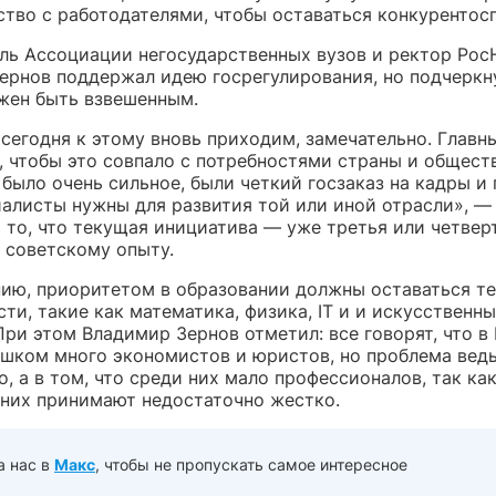
ство с работодателями, чтобы оставаться конкурентос
ль Ассоциации негосударственных вузов и ректор Рос
ернов поддержал идею госрегулирования, но подчеркну
жен быть взвешенным.
 сегодня к этому вновь приходим, замечательно. Главн
ь, чтобы это совпало с потребностями страны и общест
было очень сильное, были четкий госзаказ на кадры и
иалисты нужны для развития той или иной отрасли», — 
а то, что текущая инициатива — уже третья или четвер
 советскому опыту.
нию, приоритетом в образовании должны оставаться т
ти, такие как математика, физика, IT и и искусственн
При этом Владимир Зернов отметил: все говорят, что в
ишком много экономистов и юристов, но проблема ведь
о, а в том, что среди них мало профессионалов, так ка
 них принимают недостаточно жестко.
а нас в
Макс
, чтобы не пропускать самое интересное