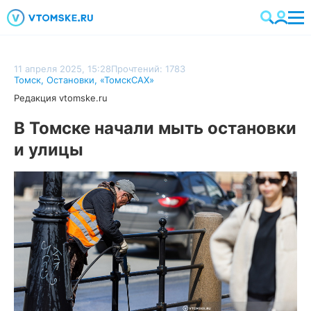
11 апреля 2025, 15:28
Прочтений: 1783
Томск
,
Остановки
,
«ТомскСАХ»
Редакция vtomske.ru
В Томске начали мыть остановки
и улицы