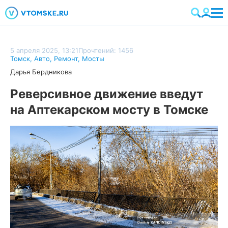
5 апреля 2025, 13:21
Прочтений: 1456
Томск
,
Авто
,
Ремонт
,
Мосты
Дарья Бердникова
Реверсивное движение введут
на Аптекарском мосту в Томске