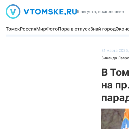
9 августа, воскресенье
Томск
Россия
Мир
Фото
Пора в отпуск
Знай город
Экон
31 марта 2025,
Зинаида Лавр
В Том
на пр
пара