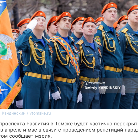
 Кандинский / vtomske.ru
 проспекта Развития в Томске будет частично перекры
 в апреле и мае в связи с проведением репетиций пара
этом сообщает мэрия.