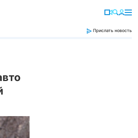
Прислать новость
авто
й