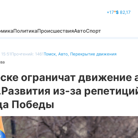
+17
°
$
82,17
омика
Политика
Происшествия
Авто
Спорт
 15:51
Прочтений: 1461
Томск
,
Авто
,
Перекрытие движения
ова
ске ограничат движение 
.Развития из-за репетици
да Победы