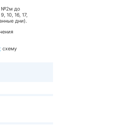
я №2м до
 9, 10, 16, 17,
анные дни).
ечения
т
схему