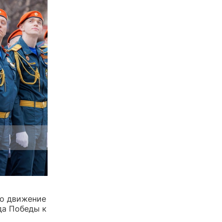
то движение
да Победы к