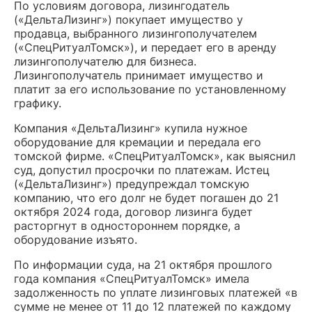
По условиям договора, лизингодатель
(«ДельтаЛизинг») покупает имущество у
продавца, выбранного лизингополучателем
(«СпецРитуалТомск»), и передает его в аренду
лизингополучателю для бизнеса.
Лизингополучатель принимает имущество и
платит за его использование по установленному
графику.
Компания «ДельтаЛизинг» купила нужное
оборудование для кремации и передала его
томской фирме. «СпецРитуалТомск», как выяснил
суд, допустил просрочки по платежам. Истец
(«ДельтаЛизинг») предупреждал томскую
компанию, что его долг не будет погашен до 21
октября 2024 года, договор лизинга будет
расторгнут в одностороннем порядке, а
оборудование изъято.
По информации суда, на 21 октября прошлого
года компания «СпецРитуалТомск» имела
задолженность по уплате лизинговых платежей «в
сумме не менее от 11 до 12 платежей по каждому