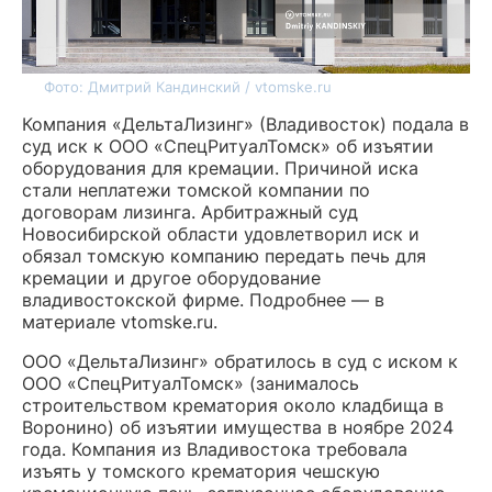
Фото: Дмитрий Кандинский / vtomske.ru
Компания «ДельтаЛизинг» (Владивосток) подала в
суд иск к ООО «СпецРитуалТомск» об изъятии
оборудования для кремации. Причиной иска
стали неплатежи томской компании по
договорам лизинга. Арбитражный суд
Новосибирской области удовлетворил иск и
обязал томскую компанию передать печь для
кремации и другое оборудование
владивостокской фирме. Подробнее — в
материале vtomske.ru.
ООО «ДельтаЛизинг» обратилось в суд с иском к
ООО «СпецРитуалТомск» (занималось
строительством крематория около кладбища в
Воронино) об изъятии имущества в ноябре 2024
года. Компания из Владивостока требовала
изъять у томского крематория чешскую