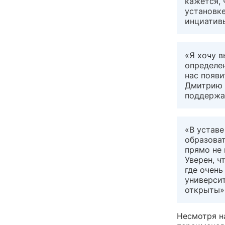
кажется, 
установке
инциатив
«Я хочу в
определен
нас появи
Дмитрию 
поддержа
«В уставе
образоват
прямо не 
Уверен, ч
где очень
университ
открыты»,
Несмотря н