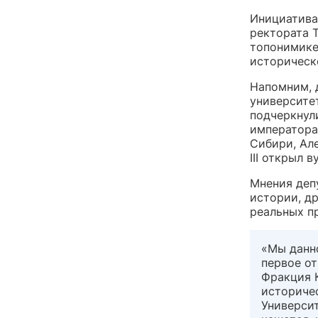
Инициатива
ректората 
топонимике
историческ
Напомним, 
университет
подчеркнул
императорам
Сибири, Але
III открыл в
Мнения деп
истории, д
реальных п
«Мы данно
первое от
Фракция 
историче
Универси