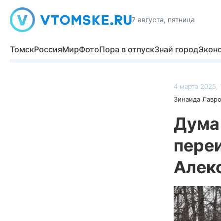
7 августа, пятница
Томск
Россия
Мир
Фото
Пора в отпуск
Знай город
Экон
4 марта 2025, 
Зинаида Лавр
Дума
переи
Алек