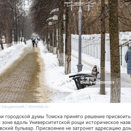
 Кандинский / vtomske.ru
ии городской думы Томска принято решение присвоить
 зоне вдоль Университетской рощи историческое наз
вский бульвар. Присвоение не затронет адресацию дом