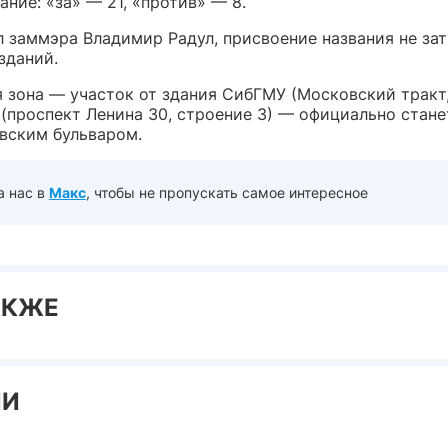
ние: «за» — 21, «против» — 8.
л заммэра Владимир Радул, присвоение названия не за
зданий.
 зона — участок от здания СибГМУ (Московский тракт,
 (проспект Ленина 30, строение 3) — официально стане
вским бульваром.
а нас в
Макс
, чтобы не пропускать самое интересное
АКЖЕ
ИИ