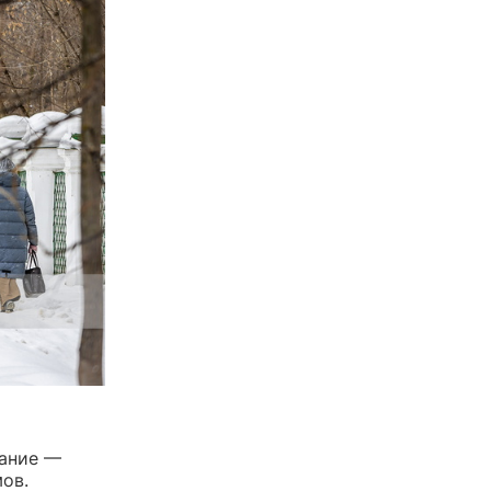
вание —
ов.