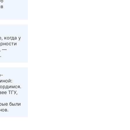
об
ив
, когда у
арности
, —
.
о-
иной:
гордимся.
ее ТГУ,
орые были
нов.