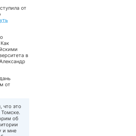
ступила от
о
уть
го
 Как
ийскими
верситета в
 Александр
дань
м от
 что это
 Томске.
орим об
ритории
у и мне