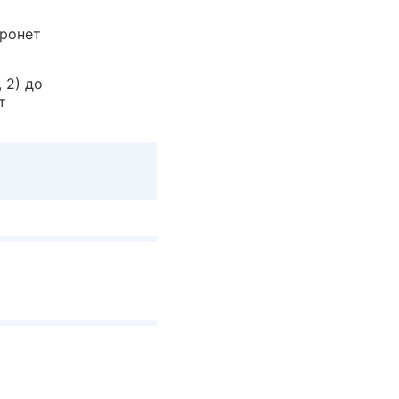
тронет
 2) до
т