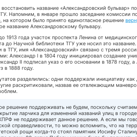
 восстановить название «Александровский бульвар» по
ТГУ. Напомним, в январе прошло заседание комиссии п
, на котором было принято единогласное решение
верн
ое название Александровскому бульвару.
до 1913 года участок проспекта Ленина от медицинско
а до Научной библиотеки ТГУ уже носил это название.
и в ТГУ, имя «Александровский» связано с тремя росс
и: Александр I в 1804 году инициировал создание уни
ксандр II подписал указ о его основании в 1878 году, а
уз в 1888 году.
утатов разделились: одни поддержали инициативу как 
ругие раскритиковали, назвав ее отвлекающим маневро
роблем.
е решение поддерживать не будем, поскольку считаем,
крытие ларчика для изменений названий улиц в городе
КПРФ не поддерживает данное решение. А если мы гов
ской справедливости, то можно вспомнить, что на тер
тетской рощи когда-то стоял памятник Иосифу Сталин