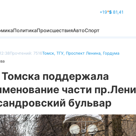
+19
°
$
81,41
омика
Политика
Происшествия
Авто
Спорт
12:38
Прочтений: 7516
Томск
,
ТГУ
,
Проспект Ленина
,
Гордума
ова
 Томска поддержала
менование части пр.Лени
сандровский бульвар