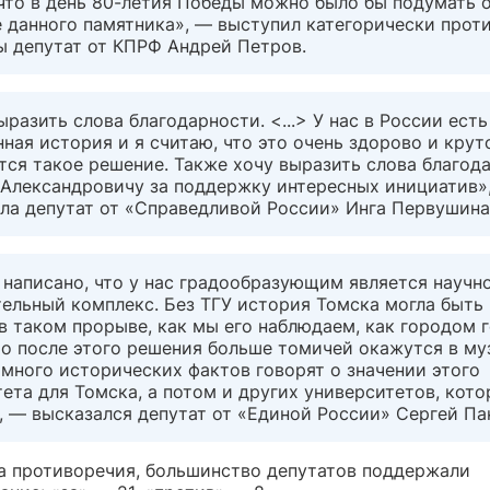
что в день 80-летия Победы можно было бы подумать 
 данного памятника», — выступил категорически прот
ы депутат от КПРФ Андрей Петров.
ыразить слова благодарности. <...> У нас в России есть
ная история и я считаю, что это очень здорово и круто
тся такое решение. Также хочу выразить слова благод
Александровичу за поддержку интересных инициатив»
ла депутат от «Справедливой России» Инга Первушина
 написано, что у нас градообразующим является научн
ельный комплекс. Без ТГУ история Томска могла быть 
в таком прорыве, как мы его наблюдаем, как городом 
то после этого решения больше томичей окажутся в муз
 много исторических фактов говорят о значении этого
ета для Томска, а потом и других университетов, кот
 — высказался депутат от «Единой России» Сергей Па
а противоречия, большинство депутатов поддержали