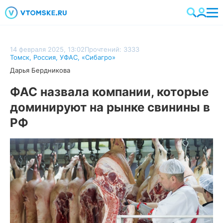
14 февраля 2025, 13:02
Прочтений: 3333
Томск
,
Россия
,
УФАС
,
«Сибагро»
Дарья Бердникова
ФАС назвала компании, которые
доминируют на рынке свинины в
РФ