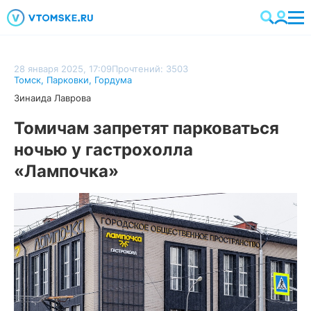
28 января 2025, 17:09
Прочтений: 3503
Томск
,
Парковки
,
Гордума
Зинаида Лаврова
Томичам запретят парковаться
ночью у гастрохолла
«Лампочка»