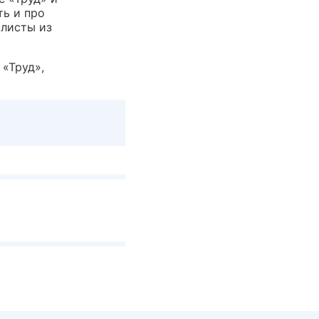
ть и про
олисты из
«Труд»,