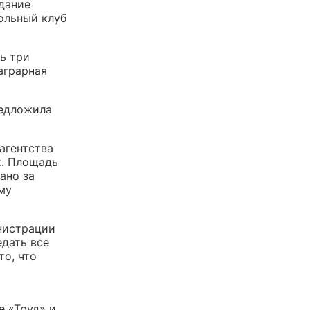
дание
ольный клуб
ь три
аграрная
редложила
агентства
х. Площадь
ано за
му
инистрации
дать все
то, что
е «Труд» и