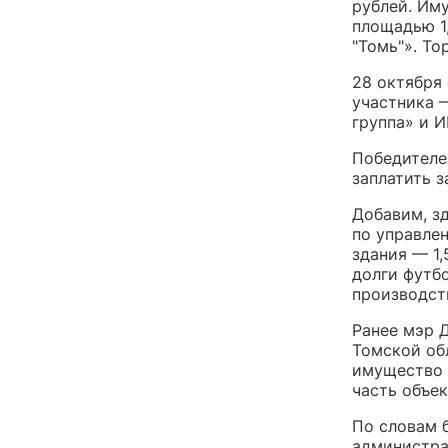
рублей. Им
площадью 1
"Томь"». То
28 октября 
участника 
группа» и 
Победителе
заплатить 
Добавим, з
по управле
здания — 1
долги футб
производст
Ранее мэр 
Томской об
имущество с
часть объек
По словам 
администра