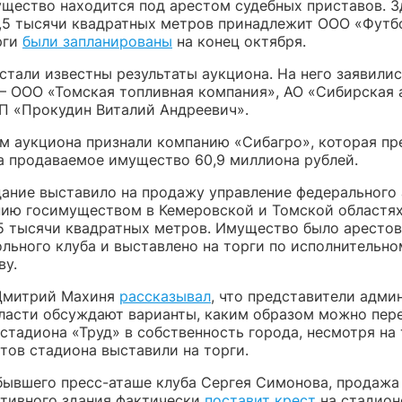
ущество находится под арестом судебных приставов. З
,5 тысячи квадратных метров принадлежит ООО «Футб
рги
были запланированы
на конец октября.
стали известны результаты аукциона. На него заявилис
— ООО «Томская топливная компания», АО «Сибирская 
ИП «Прокудин Виталий Андреевич».
м аукциона признали компанию «Сибагро», которая п
за продаваемое имущество 60,9 миллиона рублей.
дание выставило на продажу управление федерального 
нию госимуществом в Кемеровской и Томской областя
,5 тысячи квадратных метров. Имущество было арестов
ольного клуба и выставлено на торги по исполнительно
ву.
Дмитрий Махиня
рассказывал
, что представители адм
ласти обсуждают варианты, каким образом можно пере
тадиона «Труд» в собственность города, несмотря на 
тов стадиона выставили на торги.
бывшего пресс-аташе клуба Сергея Симонова, продажа
тивного здания фактически
поставит крест
на стадион