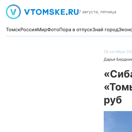
7 августа, пятница
Томск
Россия
Мир
Фото
Пора в отпуск
Знай город
Экон
28 октября 202
Дарья Бердни
«Сиб
«Томь
руб