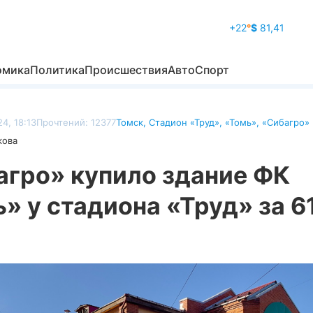
+22
°
$
81,41
омика
Политика
Происшествия
Авто
Спорт
4, 18:13
Прочтений: 12377
Томск
,
Стадион «Труд»
,
«Томь»
,
«Сибагро»
кова
агро» купило здание ФК
» у стадиона «Труд» за 6