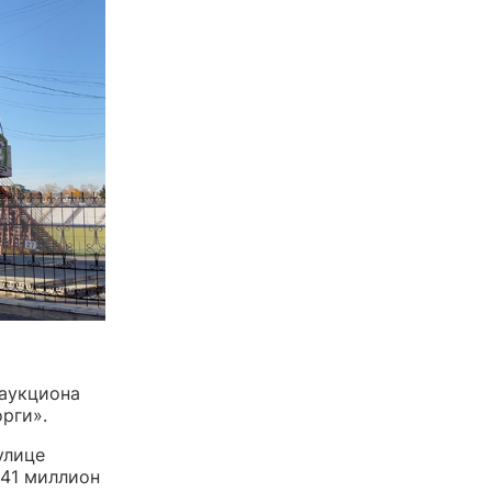
о
 аукциона
рги».
улице
 41 миллион