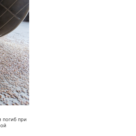
 погиб при
ной