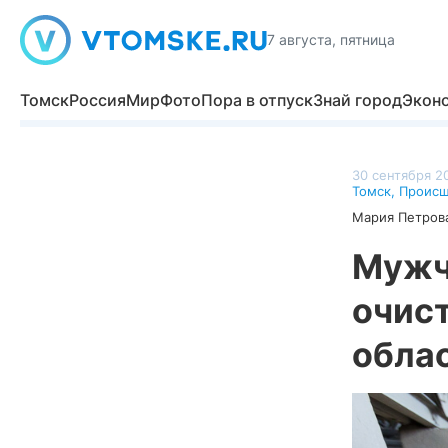
7 августа, пятница
Томск
Россия
Мир
Фото
Пора в отпуск
Знай город
Экон
30 сентября 20
Томск
,
Происш
Мария Петров
Мужч
очис
обла