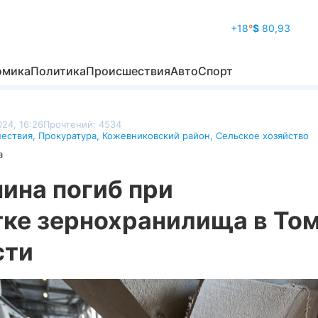
+18
°
$
80,93
омика
Политика
Происшествия
Авто
Спорт
24, 16:26
Прочтений: 4534
ествия
,
Прокуратура
,
Кожевниковский район
,
Сельское хозяйство
а
ина погиб при
тке зернохранилища в То
сти