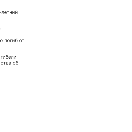
-летний
в
о погиб от
 гибели
ьства об