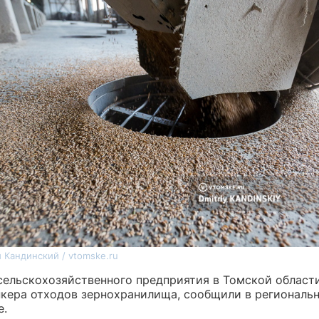
 Кандинский / vtomske.ru
сельскохозяйственного предприятия в Томской области
нкера отходов зернохранилища, сообщили в региональ
е.