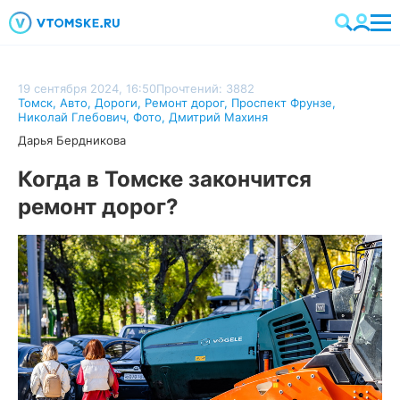
19 сентября 2024, 16:50
Прочтений: 3882
Томск
,
Авто
,
Дороги
,
Ремонт дорог
,
Проспект Фрунзе
,
Николай Глебович
,
Фото
,
Дмитрий Махиня
Дарья Бердникова
Когда в Томске закончится
ремонт дорог?