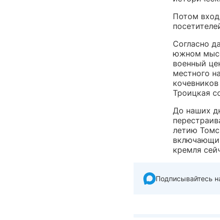
Потом вход
посетителей
Согласно д
южном мысе
военный цен
местного на
кочевников
Троицкая со
До наших д
перестраива
летию Томс
включающий
кремля сей
Подписывайтесь н