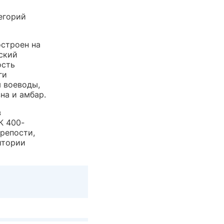
егорий
остроен на
ский
ость
ги
 воеводы,
на и амбар.
з
К 400-
репости,
итории