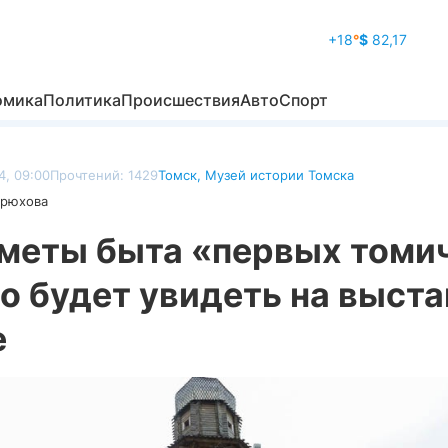
+18
°
$
82,17
омика
Политика
Происшествия
Авто
Спорт
4, 09:00
Прочтений: 1429
Томск
,
Музей истории Томска
дрюхова
меты быта «первых томи
 будет увидеть на выста
е