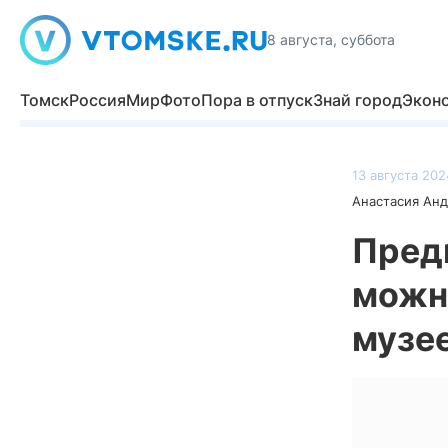
8 августа, суббота
Томск
Россия
Мир
Фото
Пора в отпуск
Знай город
Экон
13 августа 202
Анастасия Ан
Пред
можно
музе