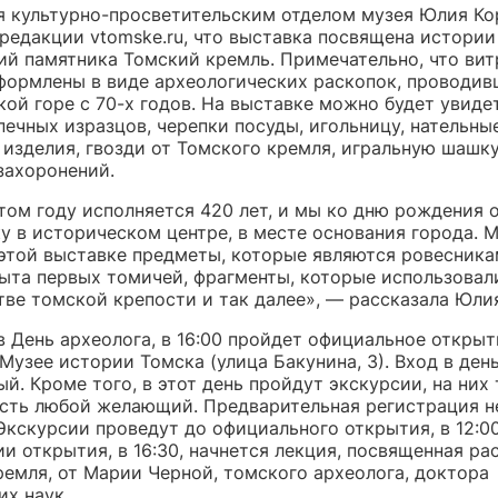
 культурно-просветительским отделом музея Юлия Ко
 редакции vtomske.ru, что выставка посвящена истории
ий памятника Томский кремль. Примечательно, что ви
формлены в виде археологических раскопок, проводив
ой горе с 70-х годов. На выставке можно будет увиде
ечных изразцов, черепки посуды, игольницу, нательны
изделия, гвозди от Томского кремля, игральную шашку
захоронений.
этом году исполняется 420 лет, и мы ко дню рождения
ку в историческом центре, в месте основания города. 
 этой выставке предметы, которые являются ровесника
ыта первых томичей, фрагменты, которые использовал
тве томской крепости и так далее», — рассказала Юлия
 в День археолога, в 16:00 пройдет официальное открыт
Музее истории Томска (улица Бакунина, 3). Вход в ден
й. Кроме того, в этот день пройдут экскурсии, на них
сть любой желающий. Предварительная регистрация н
Экскурсии проведут до официального открытия, в 12:00 
и открытия, в 16:30, начнется лекция, посвященная ра
ремля, от Марии Черной, томского археолога, доктора
их наук.