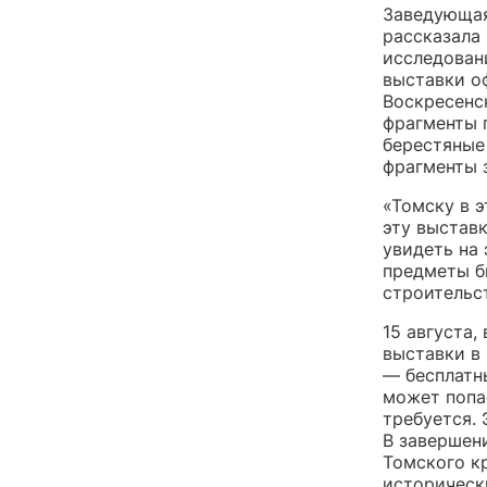
Заведующая
рассказала
исследован
выставки о
Воскресенск
фрагменты п
берестяные 
фрагменты 
«Томску в 
эту выстав
увидеть на
предметы б
строительс
15 августа,
выставки в 
— бесплатны
может попа
требуется. 
В завершени
Томского к
историческ