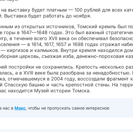
 на выставку будет платным — 100 рублей для всех кат
. Выставка будет работать до ноября.
анным из открытых источников, Томский кремль был п
 горы в 1647—1648 годах. Это был важный стратегиче
тр, в течение всего XVII века он обеспечивал безопасн
селения — в 1614, 1617, 1657 и 1698 годах отражал набе
 — киргизов и калмыков. Внутри кремля находился дом
борная церковь, съезжая изба, денежно-пороховая каз
ней постройки не сохранились. Крепость несколько ра
лась, а в XVIII веке была разобрана за ненадобностью. 
ка, отмечавшемуся в 2004 году, воссоздали фрагмент к
 Спасскую башню и часть крепостной стены. На терр
час находится Музей истории Томска.
а нас в
Макс
, чтобы не пропускать самое интересное