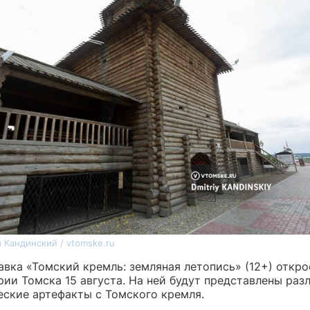
 Кандинский / vtomske.ru
вка «Томский кремль: земляная летопись» (12+) откро
рии Томска 15 августа. На ней будут представлены раз
еские артефакты с Томского кремля.