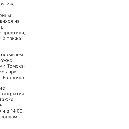
рягина
трины
шихся на
ть
е крестики,
, а также
 открываем
Можно
ми Томска:
ись при
 Корягина.
ие
ь открытия
 также
е
и в 14:00.
скопкам