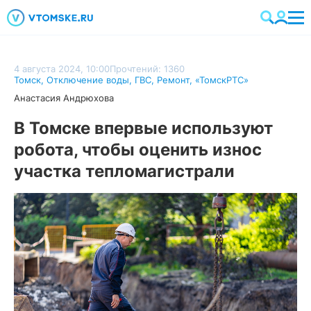
4 августа 2024, 10:00
Прочтений: 1360
Томск
,
Отключение воды
,
ГВС
,
Ремонт
,
«ТомскРТС»
Анастасия Андрюхова
В Томске впервые используют
робота, чтобы оценить износ
участка тепломагистрали