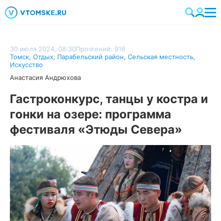
30 июля 2024, 08:30
Прочтений: 916
Томск
,
Отдых
,
Парабельский район
,
Сельская местность
,
Искусство
Анастасия Андрюхова
Гастроконкурс, танцы у костра и
гонки на озере: программа
фестиваля «Этюды Севера»