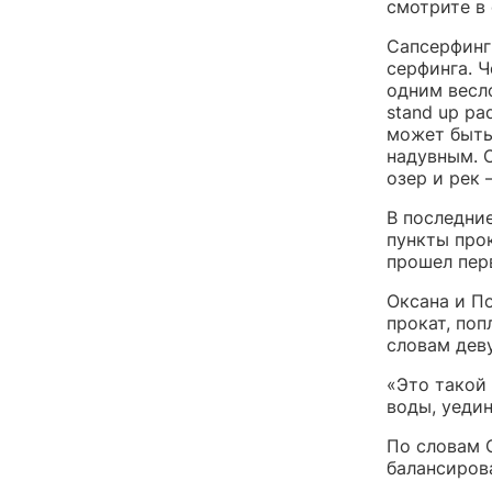
смотрите в 
Сапсерфинг
серфинга. Ч
одним весло
stand up pa
может быть
надувным. 
озер и рек 
В последни
пункты прок
прошел пер
Оксана и П
прокат, поп
словам деву
«Это такой 
воды, уедин
По словам 
балансиров