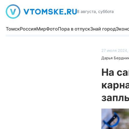
8 августа, суббота
Томск
Россия
Мир
Фото
Пора в отпуск
Знай город
Экон
27 июля 2024, 
Дарья Бердни
На са
карн
заплы