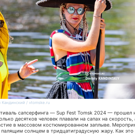
 Кандинский / vtomske.ru
тиваль сапсерфинга — Sup Fest Tomsk 2024 — прошел 
олько десятков человек плавали на сапах на скорость,
астие в массовом костюмированном заплыве. Меропри
 палящим солнцем в тридцатиградусную жару. Как это