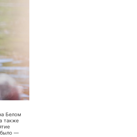
на Белом
 а также
ятие
 было —