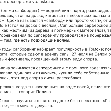
фоторепортаже vtomske.ru.
 (он же сапбординг) — водный вид спорта, разновидно
еловек, стоя на доске, катается на небольших волнах и
м. Доска называется «сапборд» или просто «сап», от 
ddle (стоя на доске с веслом). Сап больше серферской 
 как жестким (из дерева и полимерных материалов), т
Соревнования по сапсерфингу проводятся на побережья
— там, где есть подходящие волны.
е годы сапбординг набирает популярность в Томске; по
ата, которые сдают в аренду сапы. 27 июля на Белом 
вый фестиваль, посвященный этому виду спорта.
олина занимаются сапсерфингом с прошлого года: взял
лавали один раз и втянулись, купили себе собственные 
шек, этот вид спорта очень расслабляет.
релакс, когда ты находишься на воде: покой, пение пти
ение», — говорит Полина.
Оксаны, научиться стоять на доске было несложно. «Гл
ать», — отмечает девушка.