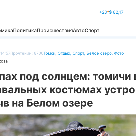
+20
°
$
82,17
омика
Политика
Происшествия
Авто
Спорт
14:57
Прочтений: 8700
Томск
,
Отдых
,
Спорт
,
Белое озеро
,
Фото
кова
пах под солнцем: томичи 
авальных костюмах устро
в на Белом озере