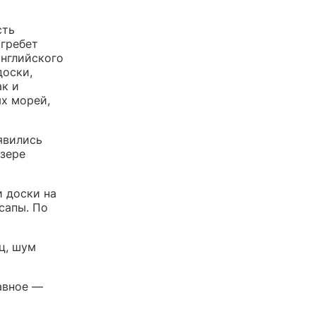
сть
 гребет
английского
доски,
ак и
х морей,
явились
озере
и доски на
сапы. По
ц, шум
авное —