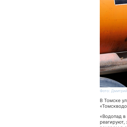
Фото: Дмитрий
В Томске у
«Томскводок
«Водопад в
реагируют,