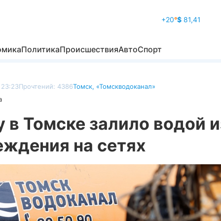
+20
°
$
81,41
омика
Политика
Происшествия
Авто
Спорт
 23:23
Прочтений: 4386
Томск
,
«Томскводоканал»
а
 в Томске залило водой и
еждения на сетях