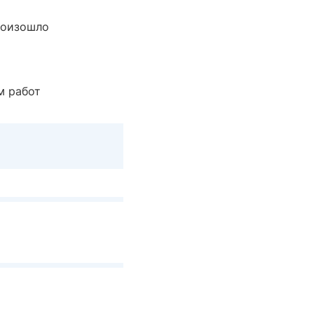
роизошло
м работ