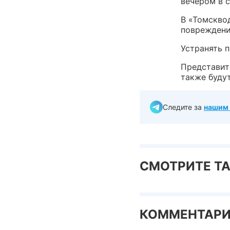
вечером в с
В «Томскво
повреждени
Устранять п
Представит
также будут
Следите за
нашим 
СМОТРИТЕ Т
КОММЕНТАР