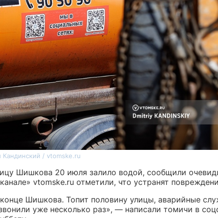
 Кандинский / vtomske.ru
лицу Шишкова 20 июля залило водой, сообщили очевидц
анале» vtomske.ru отметили, что устранят повреждени
 конце Шишкова. Топит половину улицы, аварийные слу
 звонили уже несколько раз», — написали томичи в соц