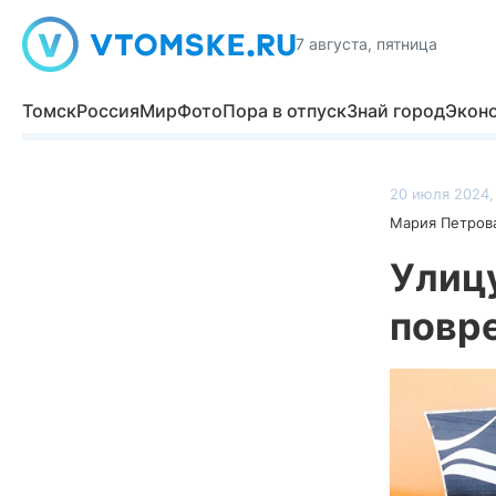
7 августа, пятница
Томск
Россия
Мир
Фото
Пора в отпуск
Знай город
Экон
20 июля 2024,
Мария Петров
Улицу
повр