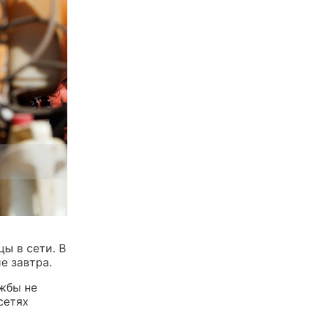
ы в сети. В
е завтра.
жбы не
сетях