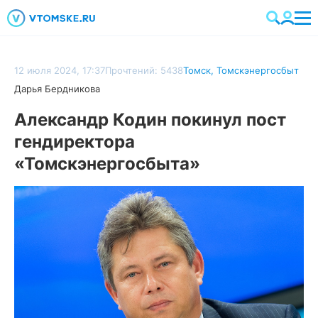
12 июля 2024, 17:37
Прочтений: 5438
Томск
,
Томскэнергосбыт
Дарья Бердникова
Александр Кодин покинул пост
гендиректора
«Томскэнергосбыта»