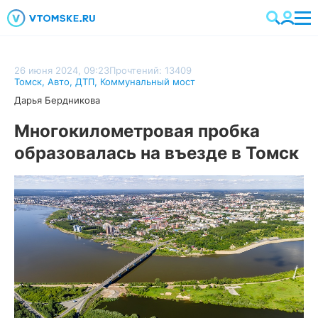
26 июня 2024, 09:23
Прочтений: 13409
Томск
,
Авто
,
ДТП
,
Коммунальный мост
Дарья Бердникова
Многокилометровая пробка
образовалась на въезде в Томск