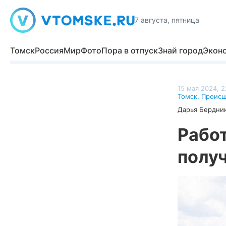
7 августа, пятница
Томск
Россия
Мир
Фото
Пора в отпуск
Знай город
Экон
15 мая 2024, 2
Томск
,
Происш
Дарья Бердни
Рабо
полу