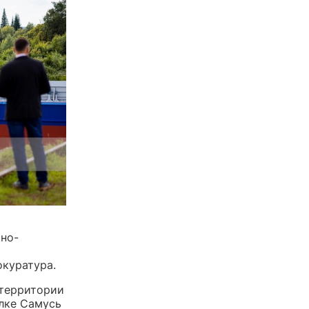
но-
окуратура.
 территории
лке Самусь