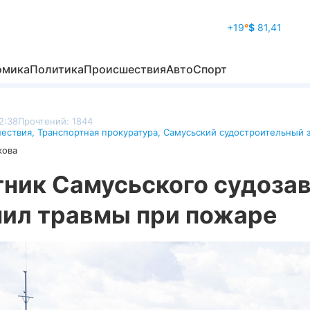
+19
°
$
81,41
омика
Политика
Происшествия
Авто
Спорт
2:38
Прочтений: 1844
ествия
,
Транспортная прокуратура
,
Самусьский судостроительный 
кова
тник Самусьского судоза
чил травмы при пожаре