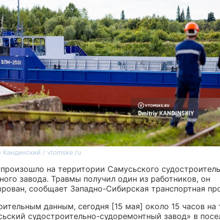
 Кандинский / vtomske.ru
 произошло на территории Самусьского судостроитель
ного завода. Травмы получил один из работников, он
ирован, сообщает Западно-Сибирская транспортная пр
ительным данным, сегодня [15 мая] около 15 часов на
ьский судостроительно-судоремонтный завод» в посе