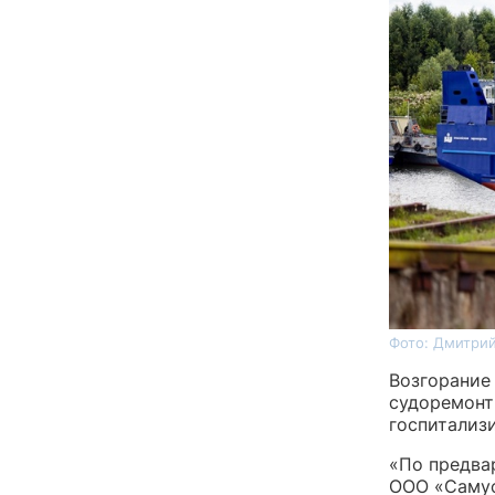
Фото: Дмитрий
Возгорание
судоремонт
госпитализ
«По предвар
ООО «Самус