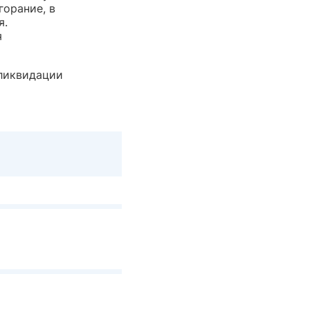
орание, в
я.
я
 ликвидации