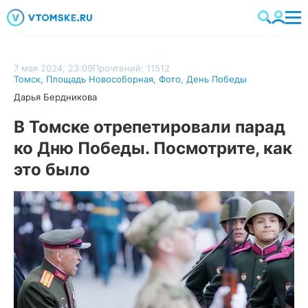
7 мая 2024, 23:09
Прочтений: 11512
Томск
,
Площадь Новособорная
,
Фото
,
День Победы
Дарья Бердникова
В Томске отрепетировали парад
ко Дню Победы. Посмотрите, как
это было