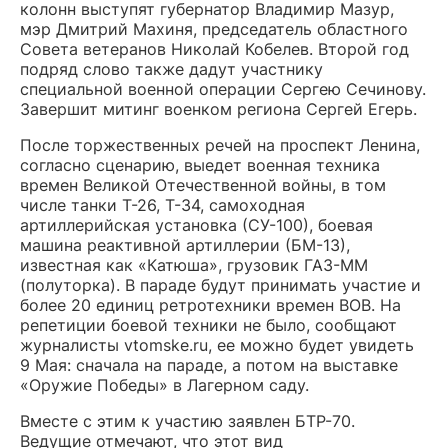
колонн выступят губернатор Владимир Мазур,
мэр Дмитрий Махиня, председатель областного
Совета ветеранов Николай Кобелев. Второй год
подряд слово также дадут участнику
специальной военной операции Сергею Сечинову.
Завершит митинг военком региона Сергей Егерь.
После торжественных речей на проспект Ленина,
согласно сценарию, выедет военная техника
времен Великой Отечественной войны, в том
числе танки Т-26, Т-34, самоходная
артиллерийская установка (СУ-100), боевая
машина реактивной артиллерии (БМ-13),
известная как «Катюша», грузовик ГАЗ-ММ
(полуторка). В параде будут принимать участие и
более 20 единиц ретротехники времен ВОВ. На
репетиции боевой техники не было, сообщают
журналисты vtomske.ru, ее можно будет увидеть
9 Мая: сначала на параде, а потом на выставке
«Оружие Победы» в Лагерном саду.
Вместе с этим к участию заявлен БТР-70.
Ведущие отмечают, что этот вид