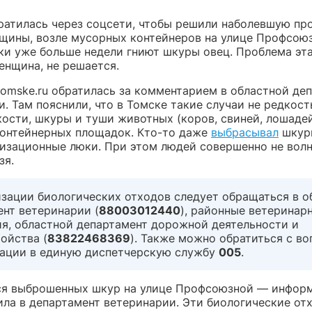
ратилась через соцсети, чтобы решили наболевшую пр
щины, возле мусорных контейнеров на улице Профсою
и уже больше недели гниют шкуры овец. Проблема эта
енщина, не решается.
tomske.ru обратилась за комментарием в областной де
. Там пояснили, что в Томске такие случаи не редкост
кости, шкуры и туши животных (коров, свиней, лошадей
 контейнерных площадок. Кто-то даже
выбрасывал
шкур
лизационные люки. При этом людей совершенно не волну
зя.
изации биологических отходов следует обращаться в о
нт ветеринарии (
88003012440
), районные ветеринар
ия, областной департамент дорожной деятельности и
ойства (
83822468369
). Также можно обратиться с в
зации в единую диспетчерскую службу
005
.
ся выброшенных шкур на улице Профсоюзной — информ
ила в департамент ветеринарии. Эти биологические от