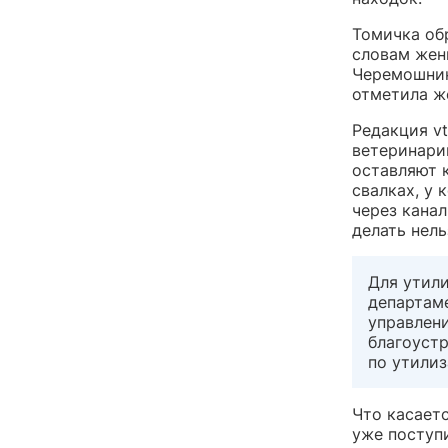
Томичка об
словам жен
Черемошник
отметила ж
Редакция v
ветеринарии
оставляют 
свалках, у
через кана
делать нель
Для утил
департаме
управлен
благоустр
по утили
Что касает
уже поступ