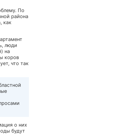
облему. По
зной района
, как
партамент
ь, люди
) на
ы коров
ет, что так
бластной
ные
опросами
ация о них
ходы будут