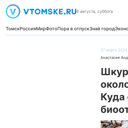
8 августа, суббота
Томск
Россия
Мир
Фото
Пора в отпуск
Знай город
Экон
27 марта 2024,
Анастасия Ан
Шкур
около
Куда
биоо