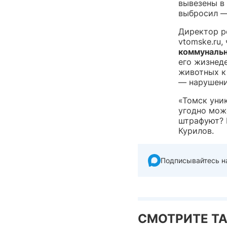
вывезены в 
выбросил —
Директор р
vtomske.ru,
коммуналь
его жизнед
животных к
— нарушени
«Томск уник
угодно може
штрафуют? 
Курилов.
Подписывайтесь н
СМОТРИТЕ Т