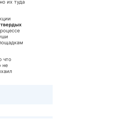
но их туда
кции
твердых
процессе
туши
площадкам
о что
о не
ихаил