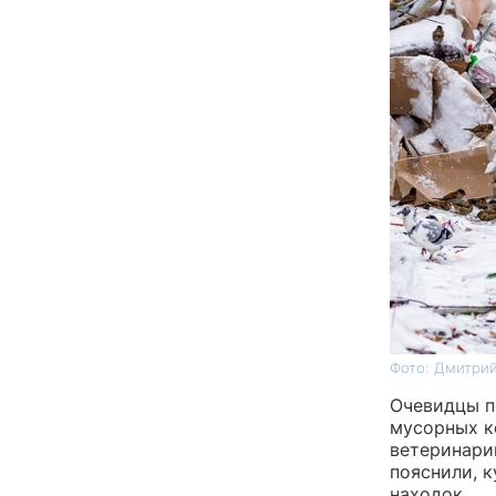
Фото: Дмитрий
Очевидцы п
мусорных к
ветеринарии
пояснили, 
находок.