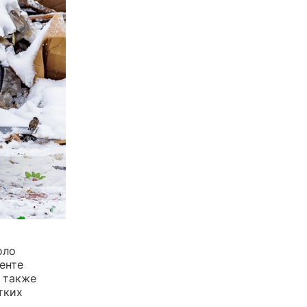
оло
енте
а также
тких