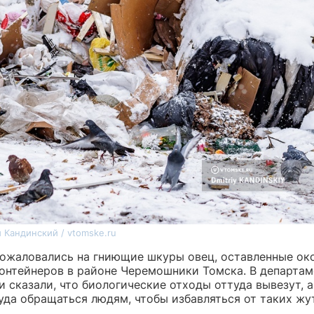
 Кандинский / vtomske.ru
ожаловались на гниющие шкуры овец, оставленные ок
онтейнеров в районе Черемошники Томска. В департам
 сказали, что биологические отходы оттуда вывезут, 
куда обращаться людям, чтобы избавляться от таких жу