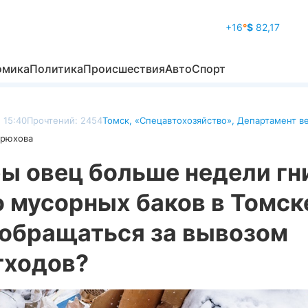
+16
°
$
82,17
омика
Политика
Происшествия
Авто
Спорт
 15:40
Прочтений: 2454
Томск
,
«Спецавтохозяйство»
,
Департамент в
дрюхова
ы овец больше недели гн
 мусорных баков в Томск
 обращаться за вывозом
тходов?