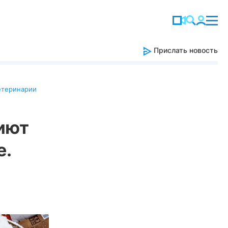
Прислать новость
етеринарии
иют
е.