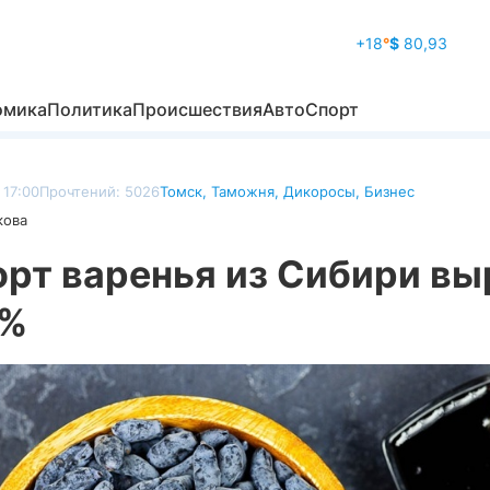
+18
°
$
80,93
омика
Политика
Происшествия
Авто
Спорт
 17:00
Прочтений: 5026
Томск
,
Таможня
,
Дикоросы
,
Бизнес
кова
орт варенья из Сибири вы
8%