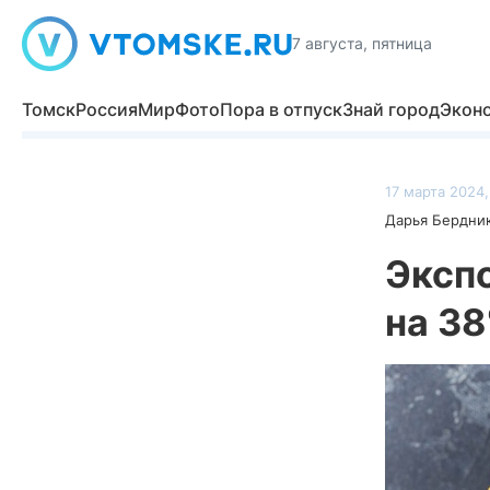
7 августа, пятница
Томск
Россия
Мир
Фото
Пора в отпуск
Знай город
Экон
17 марта 2024,
Дарья Бердни
Эксп
на 3