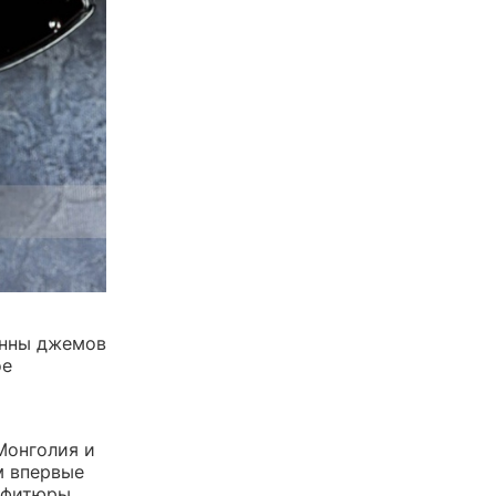
онны джемов
ое
Монголия и
м впервые
нфитюры