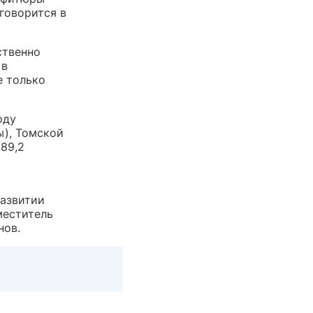
говорится в
ственно
 в
е только
оду
ы), Томской
189,2
развитии
меститель
нов.