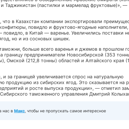
 и Таджикистан (пастилки и мармелад фруктовые)», — 
, что в Казахстан компании экспортировали преимуще
конфитюры, повидло и фруктово-ягодные наполнители,
 повидло, в Китай — варенье. Увеличились поставки н
ягод, но и из сосновых шишек.
таможни, больше всего варенья и джемов в прошлом г
за границу предприниматели Новосибирской (353 тонн
ы), Омской (212,8 тонны) областей и Алтайского края (
, и за границей увеличивается спрос на натуральную
ую продукцию из сибирских ягод. Это сказывается на 
едприятий и росте выпуска продукции», — отметил за
 Сибирского таможенного управления Дмитрий Колыха
а нас в
Макс
, чтобы не пропускать самое интересное