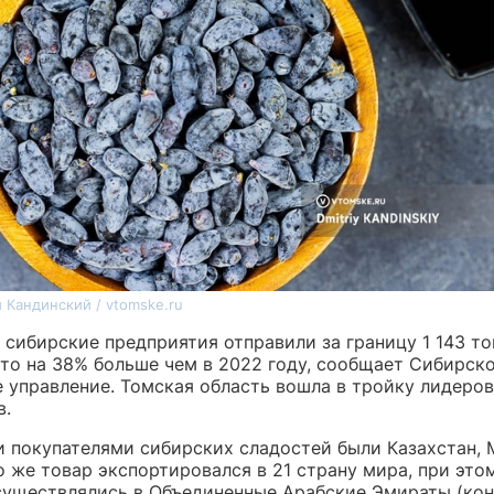
 Кандинский / vtomske.ru
у сибирские предприятия отправили за границу 1 143 т
что на 38% больше чем в 2022 году, сообщает Сибирск
 управление. Томская область вошла в тройку лидеров
в.
 покупателями сибирских сладостей были Казахстан, 
о же товар экспортировался в 21 страну мира, при это
существлялись в Объединенные Арабские Эмираты (ко