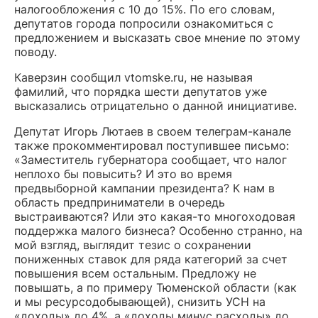
налогообложения с 10 до 15%. По его словам,
депутатов города попросили ознакомиться с
предложением и высказать свое мнение по этому
поводу.
Каверзин сообщил vtomske.ru, не называя
фамилий, что порядка шести депутатов уже
высказались отрицательно о данной инициативе.
Депутат Игорь Лютаев в своем телеграм-канале
также прокомментировал поступившее письмо:
«Заместитель губернатора сообщает, что налог
неплохо бы повысить? И это во время
предвыборной кампании президента? К нам в
область предприниматели в очередь
выстраиваются? Или это какая-то многоходовая
поддержка малого бизнеса? Особенно странно, на
мой взгляд, выглядит тезис о сохранении
пониженных ставок для ряда категорий за счет
повышения всем остальным. Предложу не
повышать, а по примеру Тюменской области (как
и мы ресурсодобывающей), снизить УСН на
«доходы» до 4%, а «доходы минус расходы» до